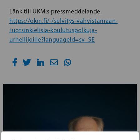
Länk till UKM:s pressmeddelande:
https://okm.fi/-/selvitys-vahvistamaan-
ruotsinkielisia-koulutuspolkuja-
urheilijoille?languageId=sv_SE