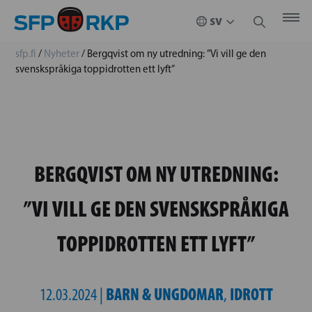
sfp.fi
/
Nyheter
/
Bergqvist om ny utredning: ”Vi vill ge den
svenskspråkiga toppidrotten ett lyft”
BERGQVIST OM NY UTREDNING:
”VI VILL GE DEN SVENSKSPRÅKIGA
TOPPIDROTTEN ETT LYFT”
BARN & UNGDOMAR
IDROTT
12.03.2024 |
,