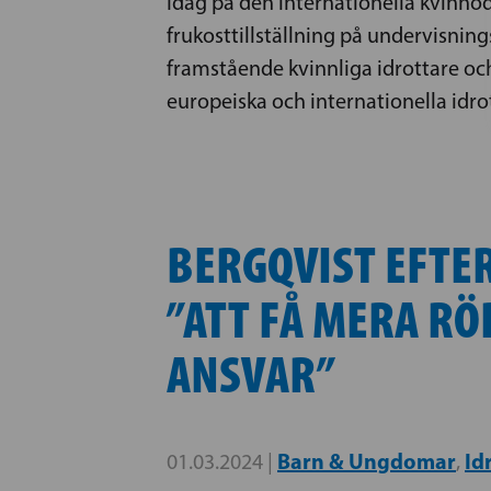
Idag på den internationella kvinno
frukosttillställning på undervisni
framstående kvinnliga idrottare och 
europeiska och internationella idro
BERGQVIST EFTE
”ATT FÅ MERA RÖ
ANSVAR”
Barn & Ungdomar
Id
01.03.2024 |
,