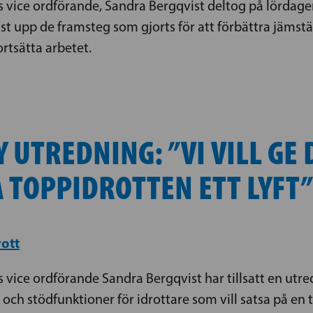
s vice ordförande, Sandra Bergqvist deltog på lördag
qvist upp de framsteg som gjorts för att förbättra jäm
rtsätta arbetet.
 UTREDNING: ”VI VILL GE 
 TOPPIDROTTEN ETT LYFT”
rott
 vice ordförande Sandra Bergqvist har tillsatt en utre
ch stödfunktioner för idrottare som vill satsa på en t