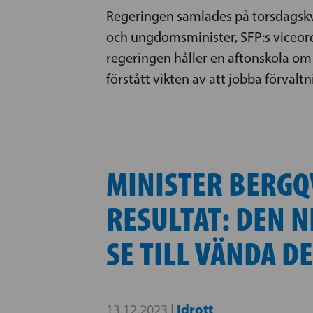
Regeringen samlades på torsdagskväl
och ungdomsminister, SFP:s viceord
regeringen håller en aftonskola om 
förstått vikten av att jobba förval
MINISTER BERGQV
RESULTAT: DEN N
SE TILL VÄNDA D
Idrott
13.12.2023 |