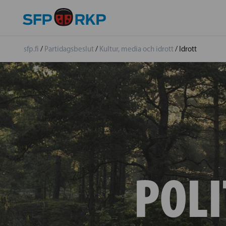
sfp.fi
/
Partidagsbeslut
/
Kultur, media och idrott
/
Idrott
POLI