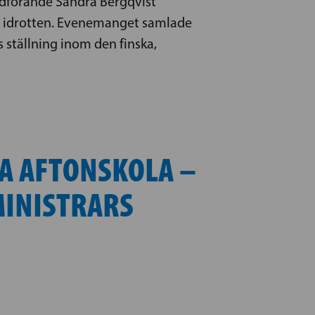
rdförande Sandra Bergqvist
om idrotten. Evenemanget samlade
s ställning inom den finska,
A AFTONSKOLA –
MINISTRARS