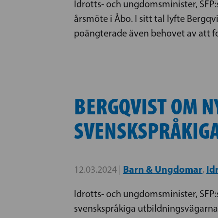
Idrotts- och ungdomsminister, SFP:
årsmöte i Åbo. I sitt tal lyfte Berg
poängterade även behovet av att fo
BERGQVIST OM NY
SVENSKSPRÅKIGA
Barn & Ungdomar
Id
12.03.2024 |
,
Idrotts- och ungdomsminister, SFP:s
svenskspråkiga utbildningsvägarna o