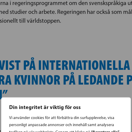
garna i regeringsprogrammet om den svenskspråkiga u
ed studier och arbete. Regeringen har också som måls
ionellt till världstoppen.
VIST PÅ INTERNATIONELLA
ERA KVINNOR PÅ LEDANDE 
N”
Din integritet är viktig för oss
Vi använder cookies för att förbättra din surfupplevelse, visa
personligt anpassade annonser och innehåll samt analysera
“Acceptera alla”