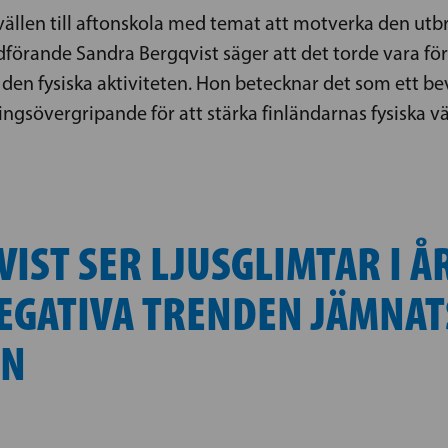
len till aftonskola med temat att motverka den utbred
förande Sandra Bergqvist säger att det torde vara för
den fysiska aktiviteten. Hon betecknar det som ett be
tningsövergripande för att stärka finländarnas fysiska 
IST SER LJUSGLIMTAR I Å
EGATIVA TRENDEN JÄMNATS
EN