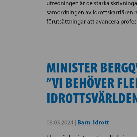
utredningen är de starka skrivnin
samordningen av idrottskarriären m
förutsättningar att avancera profess
MINISTER BERGQ
”VI BEHÖVER FL
IDROTTSVÄRLDE
Barn
Idrott
08.03.2024 |
,