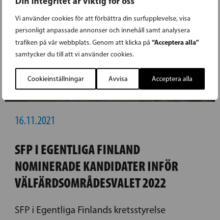
Din integritet är viktig för oss
Vi använder cookies för att förbättra din surfupplevelse, visa
personligt anpassade annonser och innehåll samt analysera
“Acceptera alla”
trafiken på vår webbplats. Genom att klicka på
samtycker du till att vi använder cookies.
Cookieinställningar
Avvisa
Acceptera alla
16.11.2021
SFP I EGENTLIGA FINLAND
NOMINERADE KANDIDATER INFÖR
VÄLFÄRDSOMRÅDESVALET 2022
SFP i Egentliga Finlands kretsstyrelse