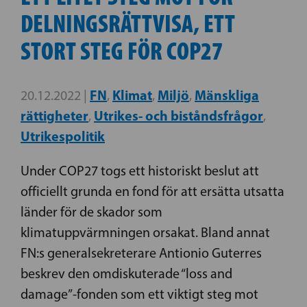
DELNINGSRÄTTVISA, ETT
STORT STEG FÖR COP27
FN
Klimat
Miljö
Mänskliga
20.12.2022 |
,
,
,
rättigheter
Utrikes- och biståndsfrågor
,
,
Utrikespolitik
Under COP27 togs ett historiskt beslut att
officiellt grunda en fond för att ersätta utsatta
länder för de skador som
klimatuppvärmningen orsakat. Bland annat
FN:s generalsekreterare Antionio Guterres
beskrev den omdiskuterade “loss and
damage”-fonden som ett viktigt steg mot