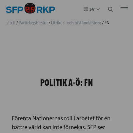
sfp.fi
/
Partidagsbeslut
/
Utrikes- och biståndsfrågor
/
FN
POLITIK A-Ö:
FN
Förenta Nationernas roll i arbetet för en
bättre värld kan inte förnekas. SFP ser