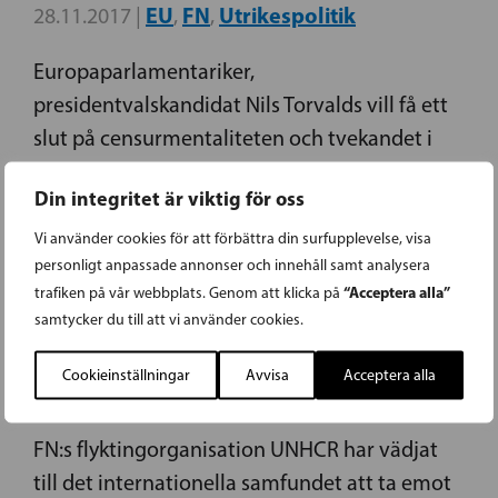
EU
FN
Utrikespolitik
28.11.2017 |
,
,
Europaparlamentariker,
presidentvalskandidat Nils Torvalds vill få ett
slut på censurmentaliteten och tvekandet i
den finländska utrikespolitiken.
Din integritet är viktig för oss
Vi använder cookies för att förbättra din surfupplevelse, visa
personligt anpassade annonser och innehåll samt analysera
“Acceptera alla”
trafiken på vår webbplats. Genom att klicka på
HÖJ FLYKTINGKVOTEN NU!
samtycker du till att vi använder cookies.
Cookieinställningar
Avvisa
Acceptera alla
Flykting och asyl
FN
15.11.2016 |
,
FN:s flyktingorganisation UNHCR har vädjat
till det internationella samfundet att ta emot