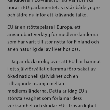
kandiderar i EU-valet för att vår röst ska
höras i EU-parlamentet, vi står både yngre
och äldre nu inför ett krävande talko.
EU är en stöttepelare i Europa, ett
användbart verktyg för medlemsländerna
som har varit till stor nytta för Finland och
är en naturlig del av livet hos oss.
– Jag är dock orolig över att EU har hamnat
i ett självförvållat dilemma förorsakat av
ökad nationell själviskhet och en
tilltagande osämja mellan
medlemsländerna. Detta är idag EU:s
största svaghet som förlamar dess
verksamhet och skadar EU:s trovärdighet