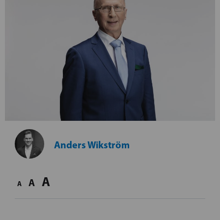
Anders Wikström
A
A
A