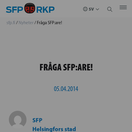
sfp.fi
/
Nyheter
/
Fråga SFP:are!
FRÅGA SFP:ARE!
05.04.2014
SFP
Helsingfors stad