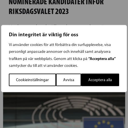
NOMINERADE KANDIDATER INFÖR
RIKSDAGSVALET 2023
Under torsdagskvällens kretsstyrelsemöte
Din integritet är viktig för oss
nominerade styrelsen för SFP i Helsingfors 4
kandidater inför riksdagsvalet 2023. Kretsens
Vi använder cookies för att förbättra din surfupplevelse, visa
personligt anpassade annonser och innehåll samt analysera
vice ordförande Elina Sagne-Ollikainen ser
“Acceptera alla”
trafiken på vår webbplats. Genom att klicka på
med tillförsikt på det kommande valet.
samtycker du till att vi använder cookies.
LÄS FÖREGÅENDE ARTIKEL
Cookieinställningar
Avvisa
Acceptera alla