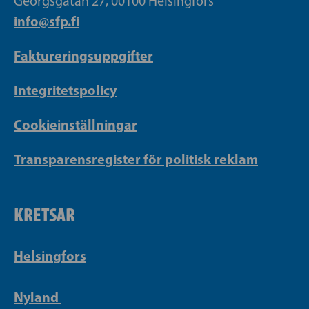
Georgsgatan 27, 00100 Helsingfors
info@sfp.fi
Faktureringsuppgifter
Integritetspolicy
Cookieinställningar
Transparensregister för politisk reklam
KRETSAR
Helsingfors
Nyland