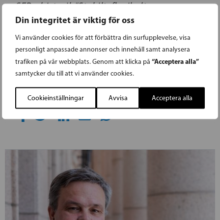
SFP:s historik “Stabilt, flexibelt,
Din integritet är viktig för oss
pragmatiskt” kan beställas
HÄR
och köpas i
bland annat följande bokhandlar:
Vi använder cookies för att förbättra din surfupplevelse, visa
Akademiska Bokhandeln i Helsingfors, Esbo,
personligt anpassade annonser och innehåll samt analysera
“Acceptera alla”
trafiken på vår webbplats. Genom att klicka på
Åbo, Tammerfors, Vasa (Gros) och
samtycker du till att vi använder cookies.
Jakobstads bokhandel.
Cookieinställningar
Avvisa
Acceptera alla