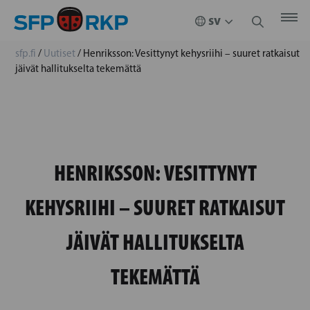
sfp.fi
/
Uutiset
/
Henriksson: Vesittynyt kehysriihi – suuret ratkaisut
jäivät hallitukselta tekemättä
HENRIKSSON: VESITTYNYT
KEHYSRIIHI – SUURET RATKAISUT
JÄIVÄT HALLITUKSELTA
TEKEMÄTTÄ