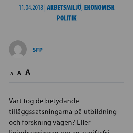
ARBETSMILJÖ
EKONOMISK
11.04.2018 |
,
POLITIK
SFP
A
A
A
Vart tog de betydande
tilläggssatsningarna på utbildning
och forskning vägen? Eller
linjedragningen om en avgiftsfri