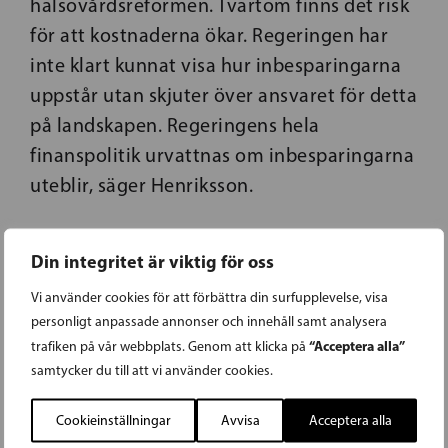
hälsovårdsreformen. Tvärtom finns det risk
för att kostnaderna ökar. Regeringen har
inte klart kunnat visa hur inbesparingarna
uppstår utan skjuter över ansvaret för detta
på landskapen. Regeringens hela
finanspolitik urvattnas om inbesparingarna
uteblir, säger Henriksson.
Din integritet är viktig för oss
Vi använder cookies för att förbättra din surfupplevelse, visa
personligt anpassade annonser och innehåll samt analysera
“Acceptera alla”
trafiken på vår webbplats. Genom att klicka på
samtycker du till att vi använder cookies.
11.04.2018
Cookieinställningar
Avvisa
Acceptera alla