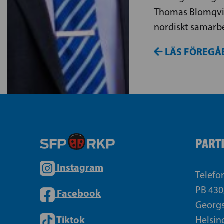
Thomas Blomqvis
nordiskt samarbe
LÄS FÖREGÅ
PART
Instagram
Telefo
PB 430
Facebook
Georgs
Tiktok
Helsin