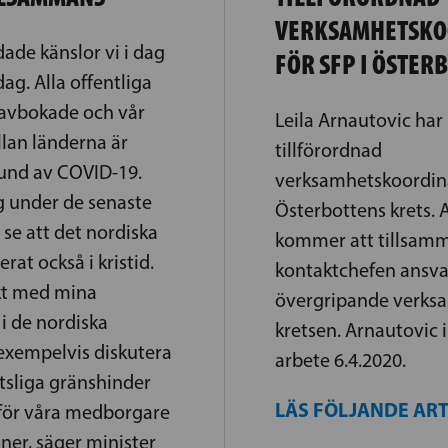
VERKSAMHETSKO
ade känslor vi i dag
FÖR SFP I ÖSTER
dag. Alla offentliga
r avbokade och vår
Leila Arnautovic har u
llan länderna är
tillförordnad
und av COVID-19.
verksamhetskoordina
g under de senaste
Österbottens krets. 
se att det nordiska
kommer att tillsam
at också i kristid.
kontaktchefen ansva
akt med mina
övergripande verks
 i de nordiska
kretsen. Arnautovic i
 exempelvis diskutera
arbete 6.4.2020.
ötsliga gränshinder
LÄS FÖLJANDE AR
för våra medborgare
ner, säger minister