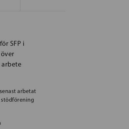
för SFP i
 över
 arbete
senast arbetat
 stödförening
h