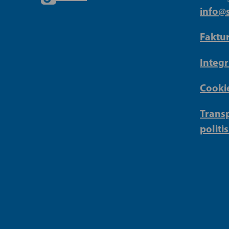
info@s
Faktu
Integr
Cookie
Transp
politi