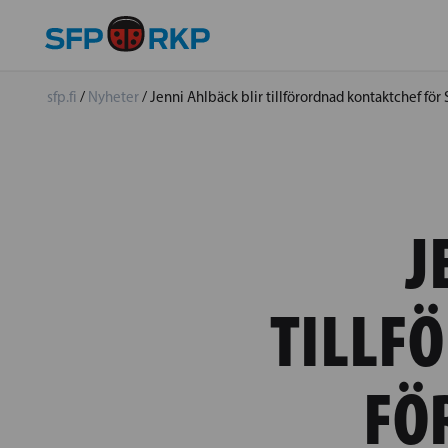
sfp.fi
/
Nyheter
/
Jenni Ahlbäck blir tillförordnad kontaktchef för
J
TILLF
FÖ