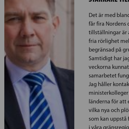
Det är med bland
får fira Nordens 
tillställningar ä
fria rörlighet me
begränsad på gr
Samtidigt har ja
veckorna kunnat 
samarbetet funger
Jag håller kont
ministerkolleger
länderna för att
vilka nya och pl
som kan uppstå 
i våra gränsregio