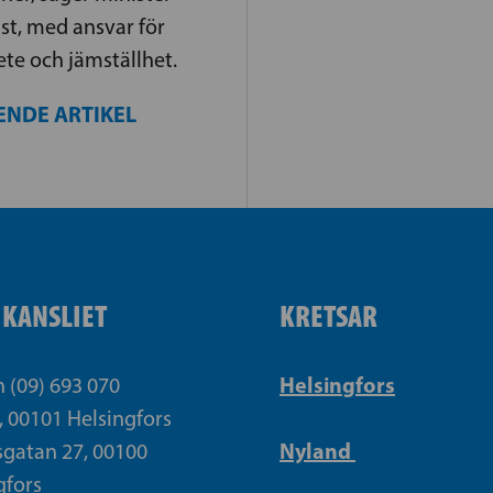
t, med ansvar för
te och jämställhet.
ENDE ARTIKEL
IKANSLIET
KRETSAR
Helsingfors
n (09) 693 070
, 00101 Helsingfors
Nyland
gatan 27, 00100
gfors