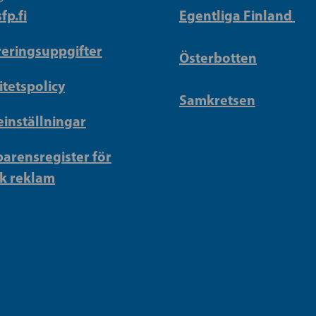
fp.fi
Egentliga Finland
reringsuppgifter
Österbotten
itetspolicy
Samkretsen
inställningar
arensregister för
sk reklam