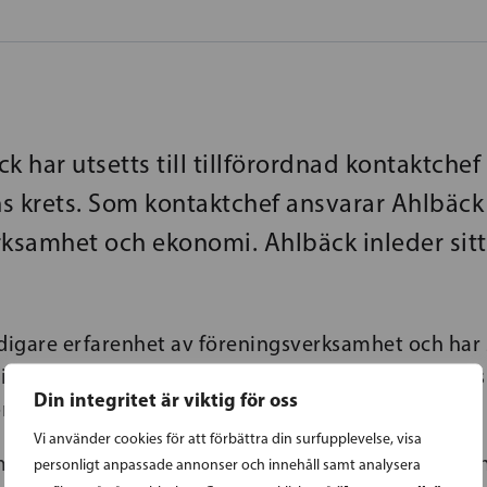
k har utsetts till tillförordnad kontaktchef 
s krets. Som kontaktchef ansvarar Ahlbäck
rksamhet och ekonomi. Ahlbäck inleder sitt
idigare erfarenhet av föreningsverksamhet och har 
ioschef på den
finlandssvenska missbrukarvårdens
Din integritet är viktig för oss
on ansvarat för ekonomi, HR och utbildningar.
Vi använder cookies för att förbättra din surfupplevelse, visa
rmt mycket fram emot att få arbeta med kretsen oc
personligt anpassade annonser och innehåll samt analysera