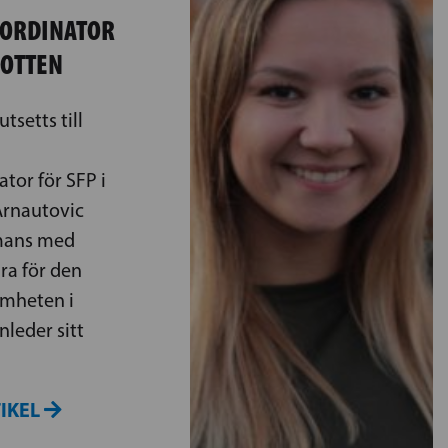
ORDINATOR
BOTTEN
tsetts till
tor för SFP i
Arnautovic
mans med
ra för den
amheten i
nleder sitt
TIKEL