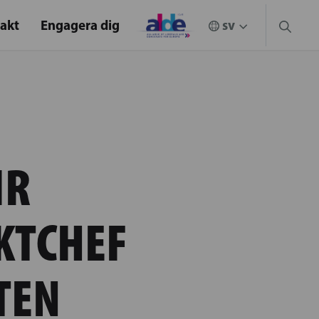
akt
Engagera dig
IR
KTCHEF
TEN