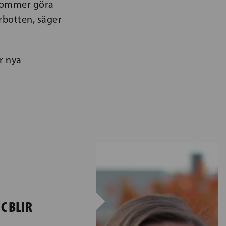
 kommer göra
botten, säger
r nya
C BLIR