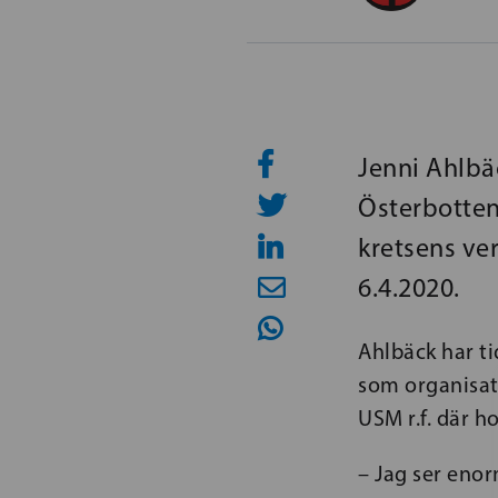
Jenni Ahlbäc
Österbotten
kretsens ve
6.4.2020.
Ahlbäck har t
som organisat
USM r.f. där h
– Jag ser eno