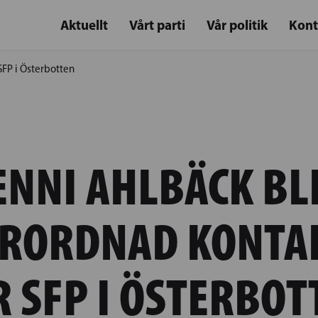
Aktuellt
Vårt parti
Vår politik
Kont
 SFP i Österbotten
ENNI AHLBÄCK BL
ÖRORDNAD KONTA
R SFP I ÖSTERBOT