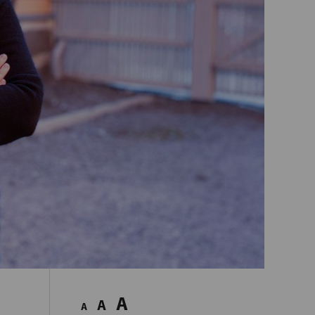
A
A
A