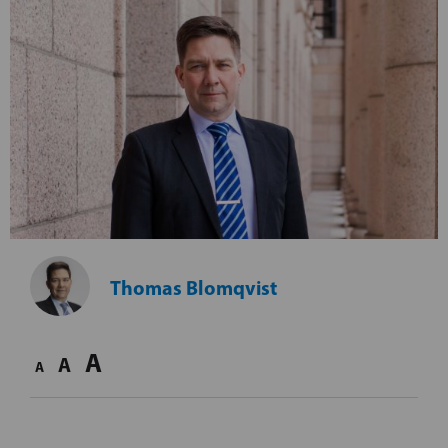
Thomas Blomqvist
A
A
A