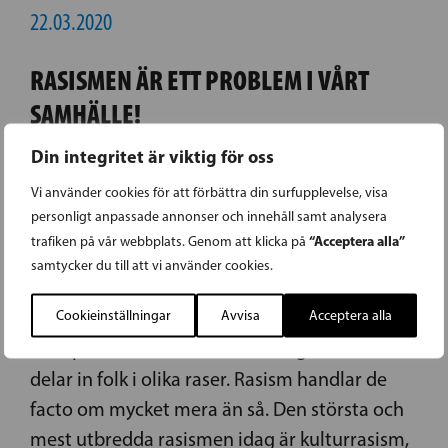
22.03.2020
RASISMEN ÄR ETT PROBLEM I VÅRT
SAMHÄLLE!
Din integritet är viktig för oss
Den här tiden varje år uppmärksammas
Vi använder cookies för att förbättra din surfupplevelse, visa
veckan mot rasism i Finland. Även fast detta är
personligt anpassade annonser och innehåll samt analysera
ett välbehövligt och viktigt initiativ är det
“Acceptera alla”
trafiken på vår webbplats. Genom att klicka på
viktigt att komma ihåg att rasism är en verklig
samtycker du till att vi använder cookies.
vardagssituation för många. När man pratar
Cookieinställningar
Avvisa
Acceptera alla
om ordet rasism tror många människor att
man pratar om rasdiskriminering där man
delar in folk i olika raser. Rasism handlar de
facto om mycket mera än så. Den största och
mest utbredda rasismen idag är kulturrasism,