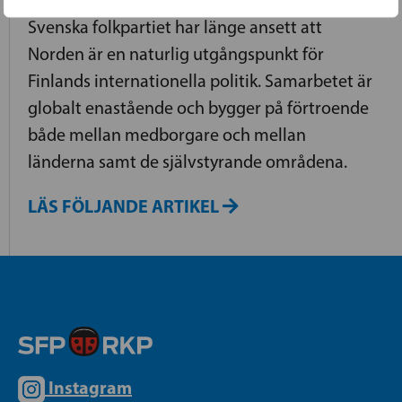
Svenska folkpartiet har länge ansett att
Norden är en naturlig utgångspunkt för
Finlands internationella politik. Samarbetet är
globalt enastående och bygger på förtroende
både mellan medborgare och mellan
länderna samt de självstyrande områdena.
LÄS FÖLJANDE ARTIKEL
Instagram