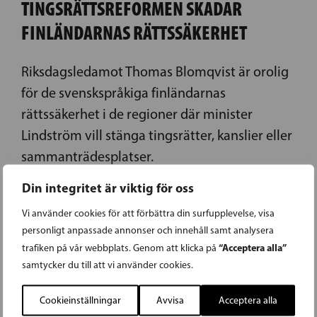
TINGSRÄTTSREFORMEN SKADAR
FINLÄNDARNAS RÄTTSSÄKERHET
Riksdagsledamot Thomas Blomqvist är orolig
för de svenskspråkiga finländarnas
rättssäkerhet i de regioner där minister
Lindström vill stänga tingsrätter, kanslier eller
sammanträdesplatser.
Din integritet är viktig för oss
LÄS FÖREGÅENDE ARTIKEL
Vi använder cookies för att förbättra din surfupplevelse, visa
personligt anpassade annonser och innehåll samt analysera
“Acceptera alla”
trafiken på vår webbplats. Genom att klicka på
08.02.2017
samtycker du till att vi använder cookies.
NORDENS TID ÄR NU
Cookieinställningar
Avvisa
Acceptera alla