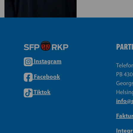
PART
Instagram
Telefo
PB 430
Facebook
Georgs
Tiktok
Helsin
info@s
Faktu
Integr