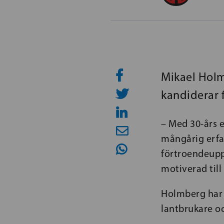
Mikael Holm
kandiderar f
– Med 30-års
mångårig erfa
förtroendeupp
motiverad till
Holmberg har
lantbrukare o