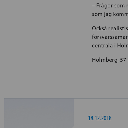
– Frågor som r
som jag komme
Också realisti
försvarssamar
centrala i Ho
Holmberg, 57 å
18.12.2018