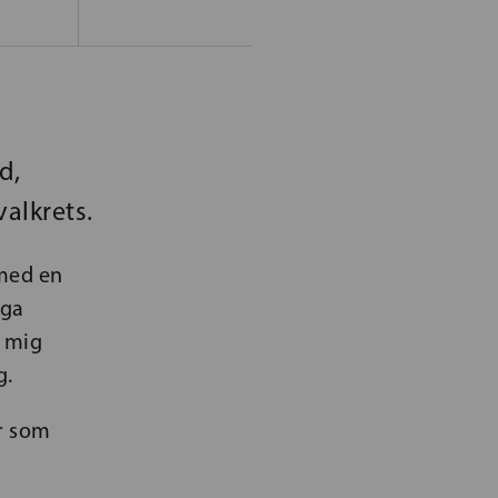
d,
valkrets.
med en
nga
 mig
g.
r som