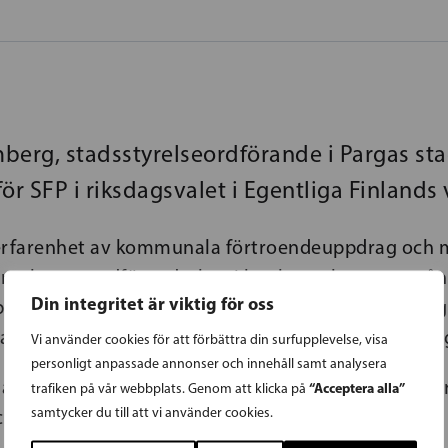
berg, stadsstyrelseordförande i Pargas sta
ör SFP i riksdagsvalet i Egentliga Finlands 
 erfarenhet av kommunala förtroendeuppdrag och 
renhet av ordförandeskap i bankstyrelse samt må
Din integritet är viktig för oss
drag inom lantbruksproducentrörelsen känner jag
 att ställa upp i ett riksdagsval igen, säger Holmber
Vi använder cookies för att förbättra din surfupplevelse, visa
personligt anpassade annonser och innehåll samt analysera
 agrolog- och vaktmaskinmästarexamen och jobba
“Acceptera alla”
trafiken på vår webbplats. Genom att klicka på
samtycker du till att vi använder cookies.
ch som motorman på fartyg.