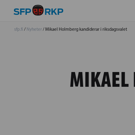
sfp.fi
/
Nyheter
/
Mikael Holmberg kandiderar i riksdagsvalet
MIKAEL