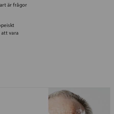
rt är frågor
opeiskt
att vara