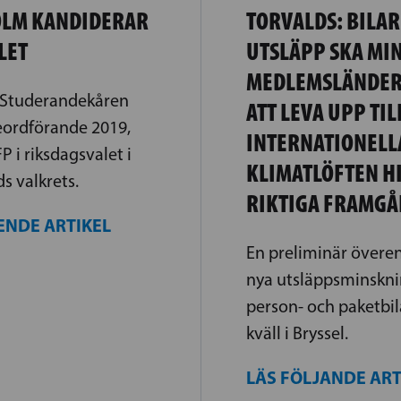
OLM KANDIDERAR
TORVALDS: BILAR
LET
UTSLÄPP SKA MI
MEDLEMSLÄNDER
 Studerandekåren
ATT LEVA UPP TIL
eordförande 2019,
INTERNATIONELL
P i riksdagsvalet i
KLIMATLÖFTEN H
s valkrets.
RIKTIGA FRAMG
ENDE ARTIKEL
En preliminär över
nya utsläppsminskni
person- och paketbil
kväll i Bryssel.
LÄS FÖLJANDE AR