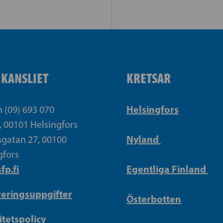
IKANSLIET
KRETSAR
Helsingfors
n (09) 693 070
, 00101 Helsingfors
Nyland
gatan 27, 00100
gfors
fp.fi
Egentliga Finland
reringsuppgifter
Österbotten
itetspolicy