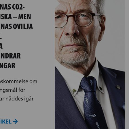
NAS CO2-
NSKA – MEN
NAS OVILJA
L
A
INDRAR
ÅNGAR
enskommelse om
ngsmål för
ar nåddes igår
TIKEL