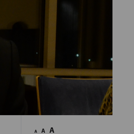
A
A
A