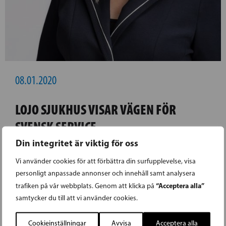
08.01.2020
LOJO SJUKHUS VISAR VÄGEN FÖR
SVENSK SERVICE
Din integritet är viktig för oss
Service på svenska kan fungera om det finns
Vi använder cookies för att förbättra din surfupplevelse, visa
vilja. Det har Lojo Sjukhus bevisat.
personligt anpassade annonser och innehåll samt analysera
“Acceptera alla”
trafiken på vår webbplats. Genom att klicka på
LÄS FÖREGÅENDE ARTIKEL
samtycker du till att vi använder cookies.
Cookieinställningar
Avvisa
Acceptera alla