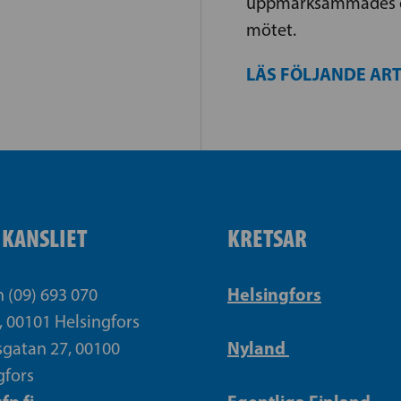
uppmärksammades o
mötet.
LÄS FÖLJANDE AR
IKANSLIET
KRETSAR
Helsingfors
n (09) 693 070
, 00101 Helsingfors
Nyland
gatan 27, 00100
gfors