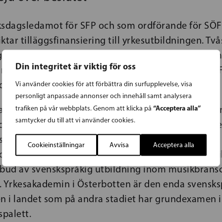
ksdagsledamot för SFP och som ordförande för SÖF
ktar tilläggsfinansiering till yrkesutbildningen. Tv
sfrågor är någonting som vi aktivt jobbar för inom 
Din integritet är viktig för oss
år undervisningsminister, Anna-Maja Henriksson (SF
ndet, säger Norrback.
Vi använder cookies för att förbättra din surfupplevelse, visa
personligt anpassade annonser och innehåll samt analysera
“Acceptera alla”
trafiken på vår webbplats. Genom att klicka på
har UKM beviljat anordnare av yrkesutbildning 12,9
samtycker du till att vi använder cookies.
ra tilläggsprestationsbeslutet för 2023. Som en de
s att en höjning av årets basfinansiering för
Cookieinställningar
Avvisa
Acceptera alla
rdnaren, SÖFUK, är nödvändig för att trygga ett til
tbud av svenskspråkig utbildning inom musikbransc
.
Yrkesakademin i Österbotten är den enda svensks
en i landet som på andra stadiet har grundexamen 
spalett.