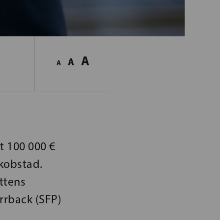
A
A
A
t 100 000 €
akobstad.
ttens
rrback (SFP)