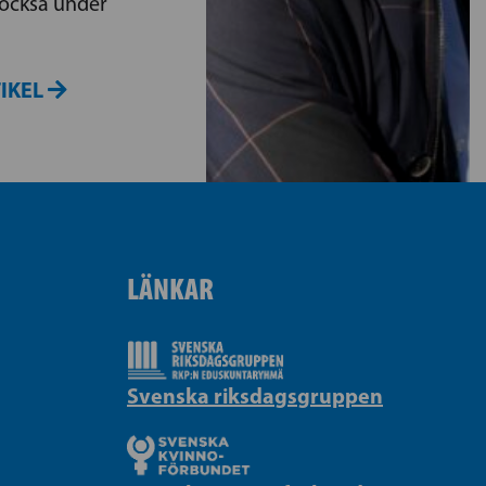
ckså under
TIKEL
LÄNKAR
Svenska riksdagsgruppen