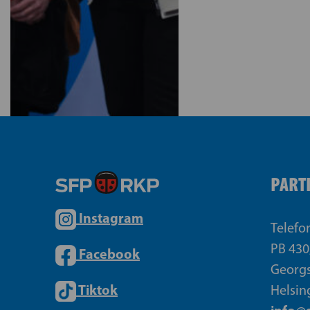
PART
Instagram
Telefo
PB 430
Facebook
Georgs
Tiktok
Helsin