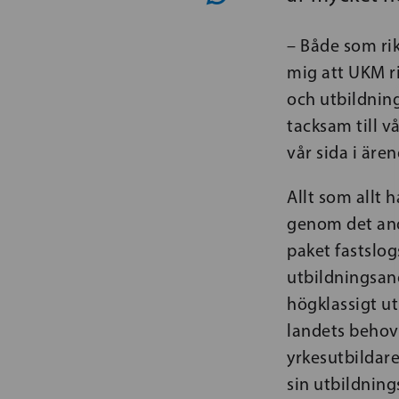
– Både som ri
mig att UKM ri
och utbildning
tacksam till v
vår sida i äre
Allt som allt 
genom det and
paket fastslog
utbildningsano
högklassigt u
landets behov
yrkesutbildar
sin utbildning