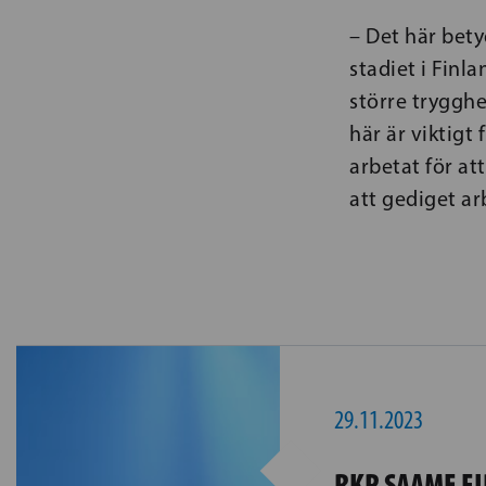
– Det här bet
stadiet i Finl
större trygghe
här är viktigt
arbetat för at
att gediget ar
29.11.2023
RKP SAAME FI