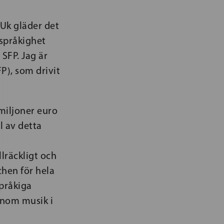
Uk gläder det
åspråkighet
SFP. Jag är
P), som drivit
 miljoner euro
l av detta
lräckligt och
hen för hela
pråkiga
inom musik i