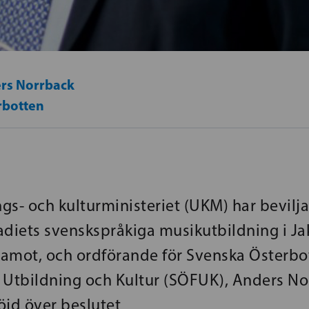
rs Norrback
rbotten
gs- och kulturministeriet (UKM) har bevilja
tadiets svenskspråkiga musikutbildning i J
amot, och ordförande för Svenska Österbo
 Utbildning och Kultur (SÖFUK), Anders No
öjd över beslutet