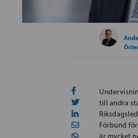
Ande
Öste
Undervisnin
till andra s
Riksdagsled
Förbund för
är mycket n