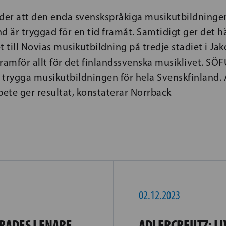
yder att den enda svenskspråkiga musikutbildninge
and är tryggad för en tid framåt. Samtidigt ger det h
t till Novias musikutbildning på tredje stadiet i Ja
 framför allt för det finlandssvenska musiklivet. SÖ
t trygga musikutbildningen för hela Svenskfinland. 
bete ger resultat, konstaterar Norrback
02.12.2023
RADES I ENARE
ADLERCREUTZ: L