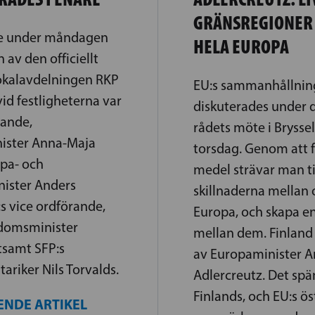
GRÄNSREGIONER 
are under måndagen
HELA EUROPA
 av den officiellt
lokalavdelningen RKP
EU:s sammanhållni
vid festligheterna var
diskuterades under 
rande,
rådets möte i Brysse
ister Anna-Maja
torsdag. Genom att 
opa- och
medel strävar man ti
nister Anders
skillnaderna mellan o
:s vice ordförande,
Europa, och skapa en
gdomsminister
mellan dem. Finland
tsamt SFP:s
av Europaminister A
riker Nils Torvalds.
Adlercreutz. Det spä
Finlands, och EU:s ös
ENDE ARTIKEL