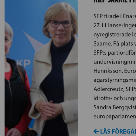
SFP firade i En
27.11 lanseringen
nyregistrerade 
Saame. På plats 
SFP:s partiordfö
undervisningmin
Henriksson, Eur
ägarstyrningsmi
Adlercreutz, SFP
idrotts- och un
Sandra Bergqvis
europaparlamenta
LÄS FÖREGÅ