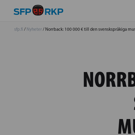
sfp.fi
/
Nyheter
/
Norrback: 100 000 € till den svenskspråkiga mu
NORRBA
M