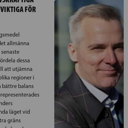
VIKTIGA FÖR
ngsmedel
det allmänna
l senaste
fördela dessa
ll att utjämna
lika regioner i
 bättre balans
 representerades
nders
nda läget vid
tra gräns