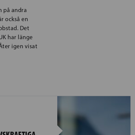
n på andra
är också en
kobstad. Det
FUK har länge
Åter igen visat
IVSKRAFTIGA