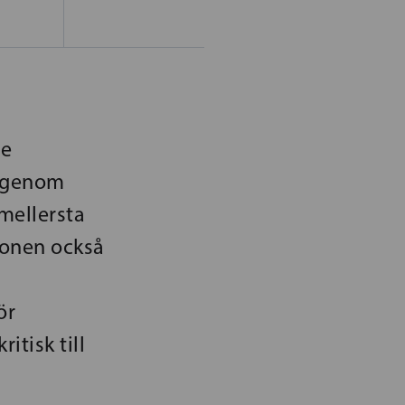
de
 igenom
 mellersta
ionen också
ör
itisk till