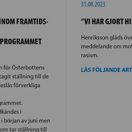
31.08.2023
INOM FRAMTIDS-
”VI HAR GJORT H
Henriksson gläds öv
SPROGRAMMET
meddelande om mot
rasism.
en för Österbottens
LÄS FÖLJANDE AR
git ställning till de
eslås förverkliga
grammet.
kändes i
 i början av juni men
om tar ställning till