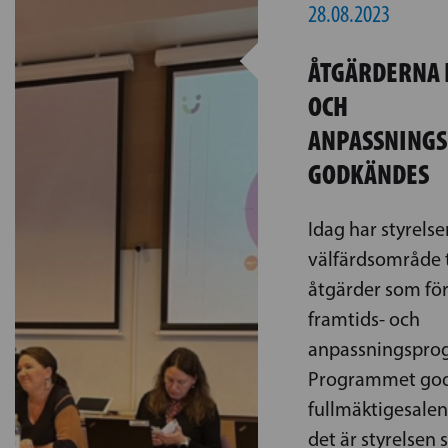
28.08.2023
ÅTGÄRDERNA 
OCH
ANPASSNING
GODKÄNDES
Idag har styrels
välfärdsområde ta
åtgärder som för
framtids- och
anpassningspro
Programmet god
fullmäktigesalen
det är styrelsen s