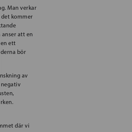
ng. Man verkar
är det kommer
aktande
 anser att en
Men ett
jderna bör
inskning av
n negativ
usten,
arken.
mmet där vi