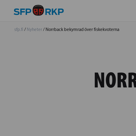
sfp.fi
/
Nyheter
/
Norrback bekymrad över fiskekvoterna
NORR