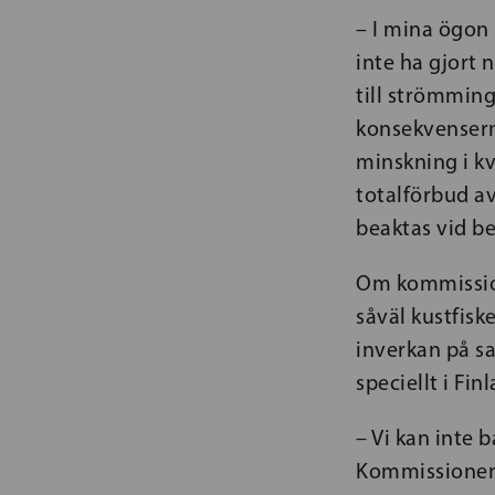
– I mina ögon
inte ha gjort 
till strömming
konsekvensern
minskning i kv
totalförbud av
beaktas vid be
Om kommission
såväl kustfisk
inverkan på s
speciellt i Fi
– Vi kan inte 
Kommissionens