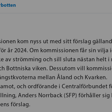
rbotten
onen kom nyss ut med sitt förslag gällan
 för år 2024. Om kommissionen får sin vilja
 av strömming och sill sluta nästan helt i
ch Bottniska viken. Dessutom vill kommiss
ångstkvoterna mellan Åland och Kvarken.
amot, och ordförande i Centralförbundet f
llning, Anders Norrback (SFP) förhåller sig kr
ns förslag.