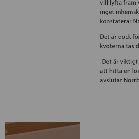
vill lyfta fra
inget inhemsk
konstaterar N
Det är dock fö
kvoterna tas 
-Det är viktig
att hitta en l
avslutar Norrb