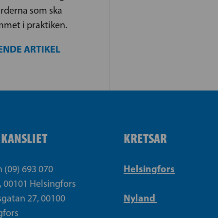
ärderna som ska
met i praktiken.
ENDE ARTIKEL
IKANSLIET
KRETSAR
Helsingfors
n (09) 693 070
, 00101 Helsingfors
Nyland
gatan 27, 00100
gfors