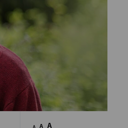
A
A
A