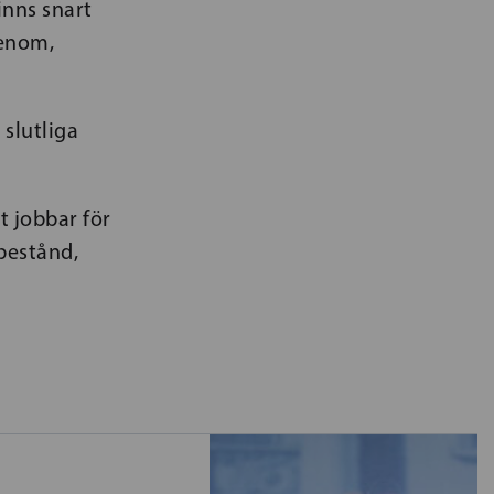
inns snart
genom,
slutliga
t jobbar för
ebestånd,