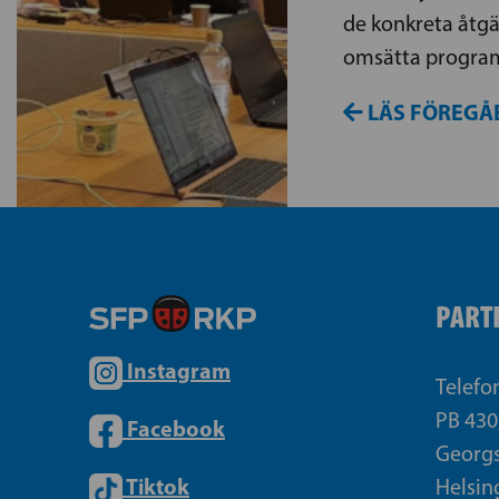
de konkreta åtg
omsätta program
LÄS FÖREGÅ
PART
Instagram
Telefo
PB 430
Facebook
Georgs
Tiktok
Helsin