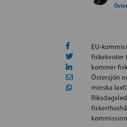
Öste
EU-kommissi
fiskekvoter
kommer fiske
Östersjön o
minska laxf
Riksdagsled
fiskerihushå
kommissione