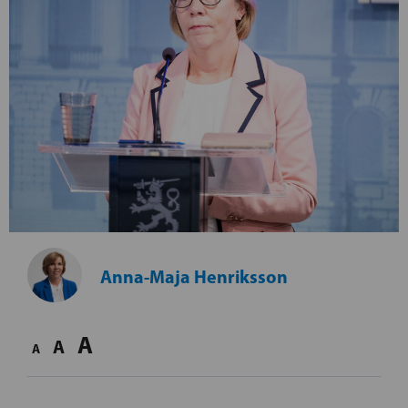
Anna-Maja Henriksson
A
A
A