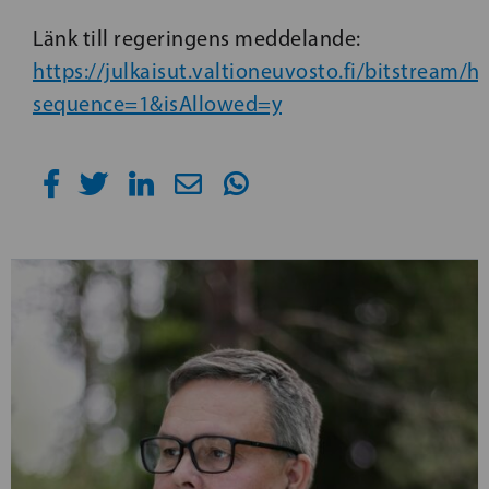
Länk till regeringens meddelande:
https://julkaisut.valtioneuvosto.fi/bitstrea
sequence=1&isAllowed=y