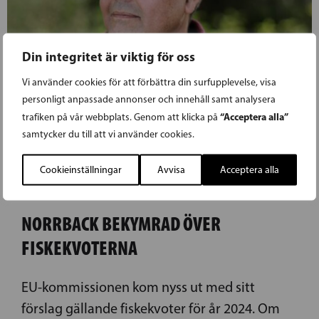
Din integritet är viktig för oss
Vi använder cookies för att förbättra din surfupplevelse, visa
personligt anpassade annonser och innehåll samt analysera
“Acceptera alla”
trafiken på vår webbplats. Genom att klicka på
samtycker du till att vi använder cookies.
Cookieinställningar
Avvisa
Acceptera alla
30.08.2023
NORRBACK BEKYMRAD ÖVER
FISKEKVOTERNA
EU-kommissionen kom nyss ut med sitt
förslag gällande fiskekvoter för år 2024. Om