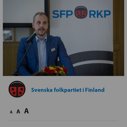
Svenska folkpartiet i Finland
A
A
A