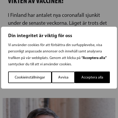
VIKTEN AV VACCINER!
I Finland har antalet nya coronafall sjunkit
under de senaste veckorna. Läget är trots det
inte förbi. Riksdagsledamot Veronica Rehn-
Din integritet är viktig för oss
Kivi (SFP) betonar att bekämpningen av så väl
Vi använder cookies för att förbättra din surfupplevelse, visa
coronaviruset som andra virussjukdomar
personligt anpassade annonser och innehåll samt analysera
kräver effektiva vacciner. Detta förutsätter
“Acceptera alla”
trafiken på vår webbplats. Genom att klicka på
både internationellt samarbete och stöd till
samtycker du till att vi använder cookies.
forskning och utveckling.
Cookieinställningar
Avvisa
Acceptera alla
LÄS FÖREGÅENDE ARTIKEL