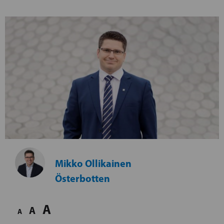
Mikko Ollikainen
Österbotten
A
A
A