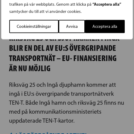
“Acceptera alla”
trafiken på vår webbplats. Genom att klicka på
samtycker du till att vi använder cookies.
19.04.2024
Cookieinställningar
Avvisa
Acceptera alla
RIKSVÄG 25 OCH DJUPHAMNEN I INGÅ
BLIR EN DEL AV EU:S ÖVERGRIPANDE
TRANSPORTNÄT – EU- FINANSIERING
ÄR NU MÖJLIG
Riksväg 25 och Ingå djuphamn kommer att
ingå i EU:s övergripande transportnätverk
TEN-T. Både Ingå hamn och riksväg 25 finns nu
med på kommunikationsministeriets
uppdaterade TEN-T-kartor.