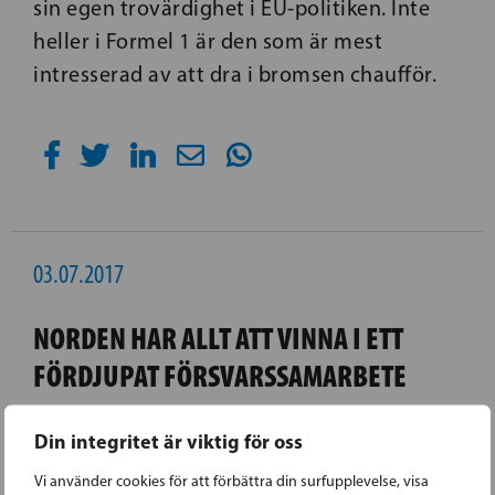
sin egen trovärdighet i EU-politiken. Inte
heller i Formel 1 är den som är mest
intresserad av att dra i bromsen chaufför.
03.07.2017
NORDEN HAR ALLT ATT VINNA I ETT
FÖRDJUPAT FÖRSVARSSAMARBETE
SFP:s partiordförande Anna-Maja Henriksson
Din integritet är viktig för oss
efterlyser ett fördjupat nordiskt
Vi använder cookies för att förbättra din surfupplevelse, visa