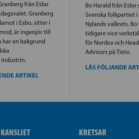
Granberg från Esbo
Bo Harald från Esbo s
iksdagsvalet. Granberg
Svenska folkpartiet i
amot i Esbo, sitter i
Nylands valkrets. Bo
nd, är ingenjör till
tidigare vice verkstä
h har en bakgrund
för Nordea och Head
dska
Advisors på Tieto.
industrin.
LÄS FÖLJANDE AR
ENDE ARTIKEL
IKANSLIET
KRETSAR