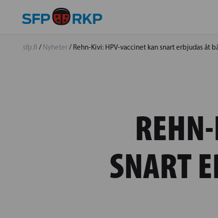
sfp.fi
/
Nyheter
/
Rehn-Kivi: HPV-vaccinet kan snart erbjudas åt bå
REHN-
SNART E