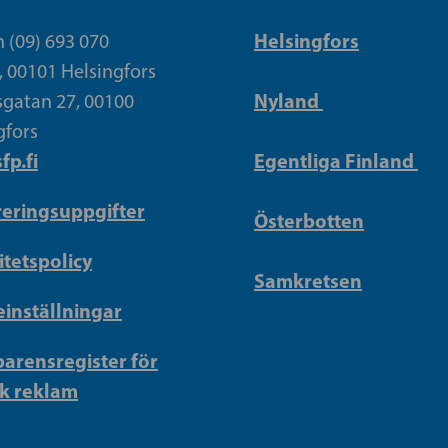
Helsingfors
n (09) 693 070
, 00101 Helsingfors
Nyland
gatan 27, 00100
gfors
fp.fi
Egentliga Finland
reringsuppgifter
Österbotten
itetspolicy
Samkretsen
inställningar
arensregister för
sk reklam