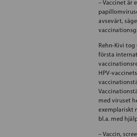
– Vaccinet är 
papillomviruse
avsevärt, säg
vaccinationsg
Rehn-Kivi tog
första interna
vaccinationsre
HPV-vaccinets 
vaccinationst
Vaccinationstä
med viruset hel
exemplariskt 
bl.a. med hjäl
– Vaccin, scr