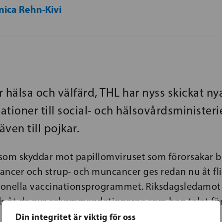
nica Rehn-Kivi
ör hälsa och välfärd, THL har nyss skickat ny
ioner till social- och hälsovårdsministeri
ven till pojkar.
som skyddar mot papillomviruset som förorsakar b
ancer och strup- och muncancer ges redan nu åt fl
tionella vaccinationsprogrammet. Riksdagsledamot
ds åt de nya rekommendationerna som hon talat för
Din integritet är viktig för oss