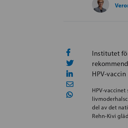
Vero
Institutet f
rekommendat
HPV-vaccin ä
HPV-vaccinet 
livmoderhalsc
del av det na
Rehn-Kivi glä