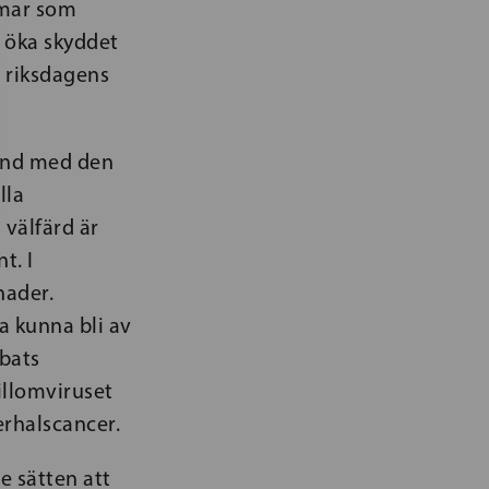
domar som
i öka skyddet
 riksdagens
band med den
lla
 välfärd är
t. I
nader.
a kunna bli av
bbats
llomviruset
erhalscancer.
e sätten att