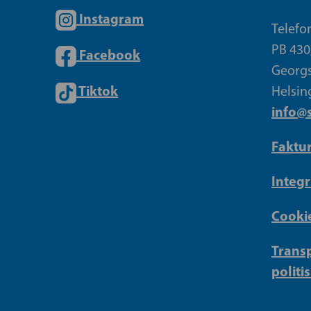
Instagram
Telefo
PB 430
Facebook
Georgs
Tiktok
Helsin
info@s
Faktu
Integr
Cookie
Transp
politi