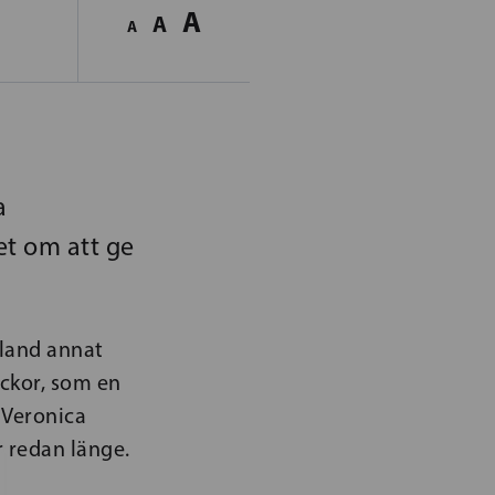
A
A
A
a
et om att ge
land annat
ickor, som en
 Veronica
 redan länge.