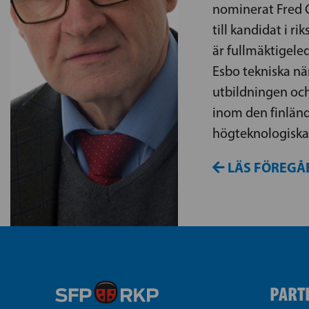
nominerat Fred 
till kandidat i r
är fullmäktigeled
Esbo tekniska näm
utbildningen oc
inom den finlän
högteknologiska 
LÄS FÖREGÅ
PART