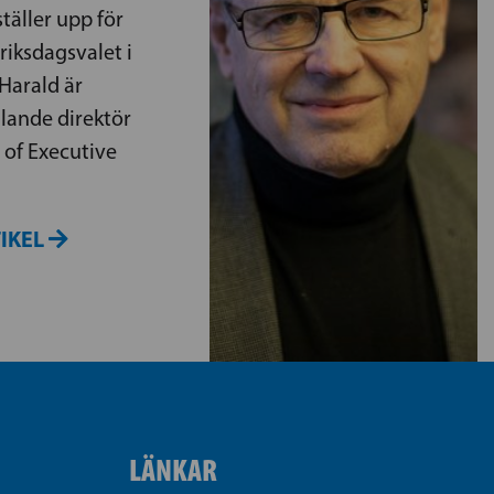
täller upp för
 riksdagsvalet i
 Harald är
llande direktör
 of Executive
TIKEL
LÄNKAR