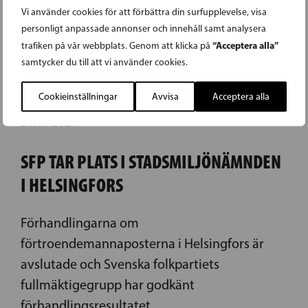
Vi använder cookies för att förbättra din surfupplevelse, visa
personligt anpassade annonser och innehåll samt analysera
“Acceptera alla”
trafiken på vår webbplats. Genom att klicka på
samtycker du till att vi använder cookies.
Cookieinställningar
Avvisa
Acceptera alla
20.06.2021
SFP TAR PLATS I STADSMILJÖNÄMNDEN
I HELSINGFORS
Förhandlingarna om
förtroendemannaposterna i Helsingfors är
avslutade och Svenska folkpartiets
fullmäktigegrupp har godkänt
förhandlingsresultatet.