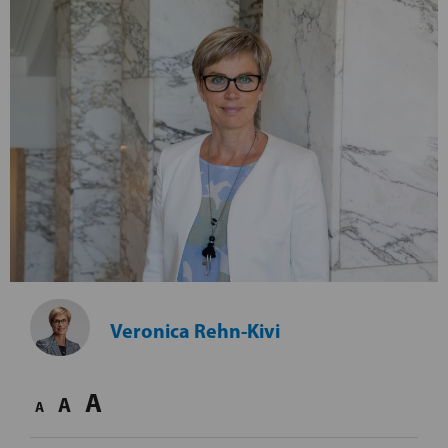
Veronica Rehn-Kivi
A
A
A