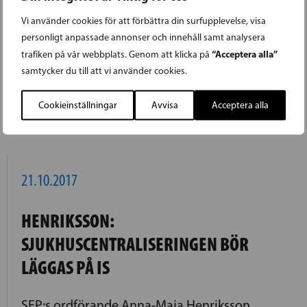
DAN EKHOLM NY PRESSCHEF FÖR SFP
Vi använder cookies för att förbättra din surfupplevelse, visa
personligt anpassade annonser och innehåll samt analysera
“Acceptera alla”
trafiken på vår webbplats. Genom att klicka på
Svenska folkpartiet har utsett Dan Ekholm till
samtycker du till att vi använder cookies.
ny presschef.
Cookieinställningar
Avvisa
Acceptera alla
LÄS FÖREGÅENDE ARTIKEL
21.10.2017
HENRIKSSON:
SJUKHUSCENTRALISERINGEN BÖR
LÄGGAS PÅ IS
SFP:s ordförande Anna-Maja Henriksson