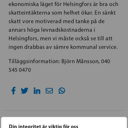
ekonomiska läget för Helsingfors är bra och
skatteintäkterna som helhet ökar. En sänkt
skatt vore motiverad med tanke på de
annars höga levnadskostnaderna i
Helsingfors, men vi måste också se till att
ingen drabbas av sämre kommunal service.
Tilläggsinformation: Björn Månsson, 040
545 0470
18.10.2017
Din integritet är viktig för oss