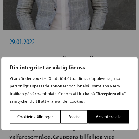
29.01.2022
HENRIK WICKSTRÖM TILLFÄLLIG
Din integritet är viktig för oss
ORDFÖRANDE FÖR SFP:S
Vi använder cookies för att förbättra din surfupplevelse, visa
FULLMÄKTIGEGRUPP I VÄSTRA
personligt anpassade annonser och innehåll samt analysera
NYLANDS VÄLFÄRDSOMRÅDE
“Acceptera alla”
trafiken på vår webbplats. Genom att klicka på
samtycker du till att vi använder cookies.
SFP:s vice ordförande Henrik Wickström från
Cookieinställningar
Avvisa
Acceptera alla
Ingå är SFP:s tillfälliga gruppordförande under
politiska platsförhandlingarna i Västra Nylands
välfärdsområde. Gruppens tillfälliga vice