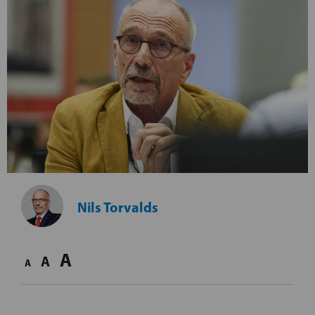
Nils Torvalds
A
A
A