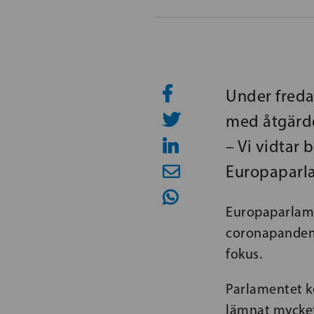
Under freda
med åtgärde
– Vi vidtar
Europaparla
Europaparlame
coronapandemi
fokus.
Parlamentet k
lämnat mycket 