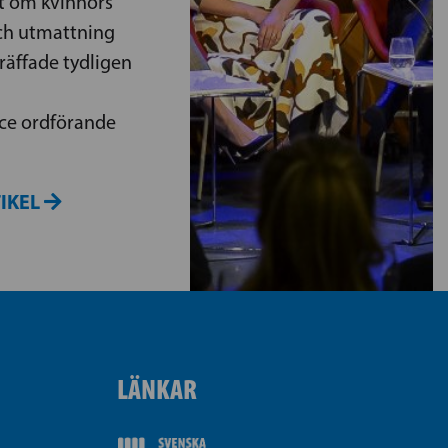
t om kvinnors
ch utmattning
träffade tydligen
ce ordförande
TIKEL
LÄNKAR