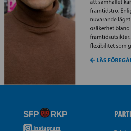
att samhället ka
framtidstro. Enl
nuvarande läget
osäkerhet bland
framtidsutsikter
flexibilitet som
LÄS FÖREGÅ
PART
Instagram