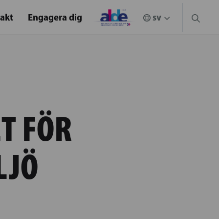
akt
Engagera dig
T FÖR
LJÖ