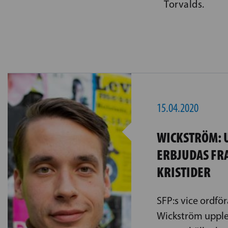
Torvalds.
15.04.2020
WICKSTRÖM: 
ERBJUDAS FR
KRISTIDER
SFP:s vice ordfö
Wickström upplev