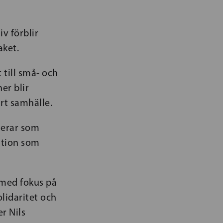
iv förblir
aket.
 till små- och
er blir
art samhälle.
gerar som
ution som
 med fokus på
lidaritet och
r Nils