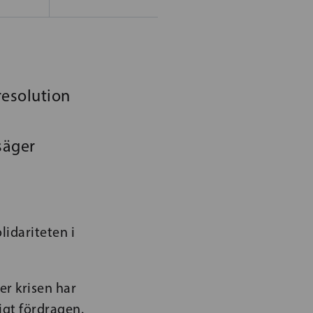
resolution
säger
idariteten i
r krisen har
igt fördragen.