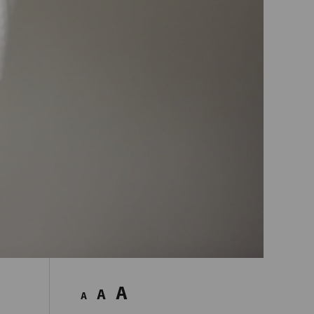
A
A
A