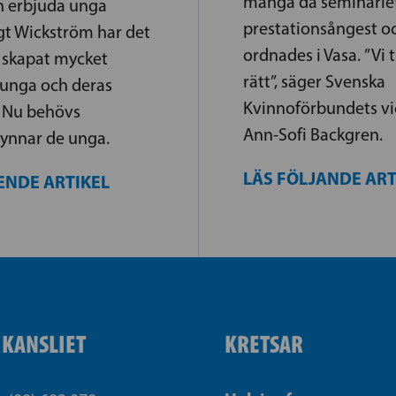
många då seminarie
n erbjuda unga
prestationsångest o
igt Wickström har det
ordnades i Vasa. ”Vi 
 skapat mycket
rätt”, säger Svenska
 unga och deras
Kvinnoförbundets vi
. Nu behövs
Ann-Sofi Backgren.
 gynnar de unga.
LÄS FÖLJANDE AR
ENDE ARTIKEL
IKANSLIET
KRETSAR