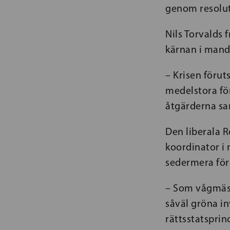
genom resolut
Nils Torvalds f
kärnan i mand
– Krisen förut
medelstora för
åtgärderna sam
Den liberala 
koordinator i 
sedermera förd
– Som vågmäst
såväl gröna in
rättsstatsprin