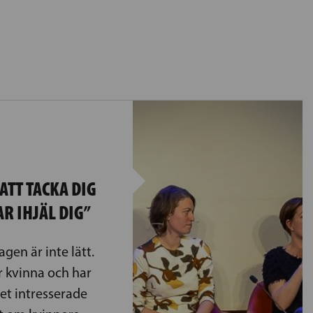
TT TACKA DIG
AR IHJÄL DIG”
agen är inte lätt.
r kvinna och har
t ­intresserade