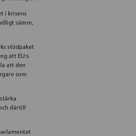
 i krisens
ydligt sämre,
ks stödpaket
ng att EU:s
la att den
orgare som
stärka
ch därtill
parlamentet