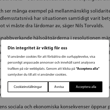
och ser många exempel på mellanmänsklig solidaritet
lemsstatsnivå har situationen samtidigt varit bet
ot vi måste dra lärdomar av, säger Nils Torvalds.
snabbverkande hälsoåtgärderna i resolutionen mär
st drabbade regionerna, samt parlamentets uppmani
Din integritet är viktig för oss
anism nyttjas fullt ut, bland annat för att säkerstäl
Vi använder cookies för att förbättra din surfupplevelse, visa
 sjukhuskapaciteten kommer så många unionsmedb
personligt anpassade annonser och innehåll samt analysera
.
“Acceptera alla”
trafiken på vår webbplats. Genom att klicka på
samtycker du till att vi använder cookies.
perspektiv uppmanar parlamentet kommissionen att 
:s befintliga kris- och katastrofhanteringsverktyg, o
Cookieinställningar
Avvisa
Acceptera alla
ekanismen för brådskande åtgärder i pandemier.
isens sociala och ekonomiska konsekvenser öppnar 