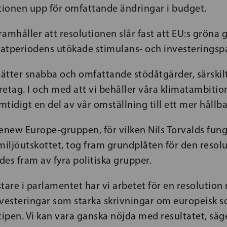
ionen upp för omfattande ändringar i budget.
ramhåller att resolutionen slår fast att EU:s gröna g
atperiodens utökade stimulans- och investeringsp
sätter snabba och omfattande stödåtgärder, särskilt
etag. I och med att vi behåller våra klimatambition
tidigt en del av vår omställning till ett mer hållb
Renew Europe-gruppen, för vilken Nils Torvalds fun
miljöutskottet, tog fram grundplåten för den resol
es fram av fyra politiska grupper.
are i parlamentet har vi arbetet för en resolution
vesteringar som starka skrivningar om europeisk so
cipen. Vi kan vara ganska nöjda med resultatet, säge