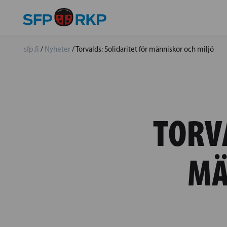
sfp.fi
/
Nyheter
/
Torvalds: Solidaritet för människor och miljö
TORV
MÄ