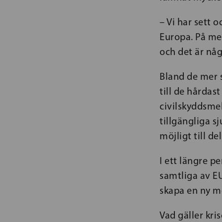
– Vi har sett 
Europa. På med
och det är någ
Bland de mer 
till de hårda
civilskyddsmek
tillgängliga
möjligt till del
I ett längre 
samtliga av EU
skapa en ny m
Vad gäller kr