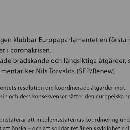
gen klubbar Europaparlamentet en första 
r i coronakrisen.
 både brådskande och långsiktiga åtgärder, 
mentariker Nils Torvalds (SFP/Renew).
ntets resolution om koordinerade åtgärder mot
n och dess konsekvenser sätter den europeiska sol
onstaterar att medlemsstaternas koordinering unde
att önska – och att solidaritet är en skyldighet enl