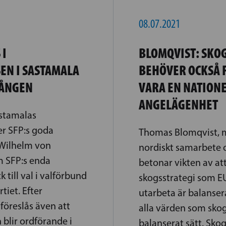
08.07.2021
 I
BLOMQVIST: SKO
EN I SASTAMALA
BEHÖVER OCKSÅ
GÅNGEN
VARA EN NATION
ANGELÄGENHET
astamalas
er SFP:s goda
Thomas Blomqvist, m
 Wilhelm von
nordiskt samarbete 
 SFP:s enda
betonar vikten av at
k till val i valförbund
skogsstrategi som EU
iet. Efter
utarbeta är balanser
föreslås även att
alla värden som skog
blir ordförande i
balanserat sätt. Skog