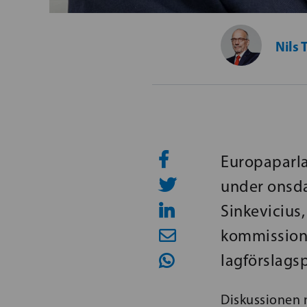
Nils 
Europaparla
under onsd
Sinkevicius,
kommissione
lagförslags
Diskussionen 