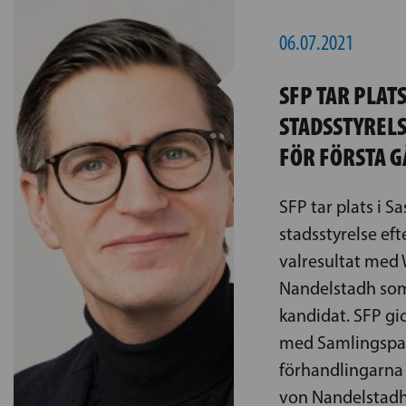
06.07.2021
SFP TAR PLATS
STADSSTYRELS
FÖR FÖRSTA 
SFP tar plats i S
stadsstyrelse eft
valresultat med
Nandelstadh som
kandidat. SFP gic
med Samlingspart
förhandlingarna 
von Nandelstadh 