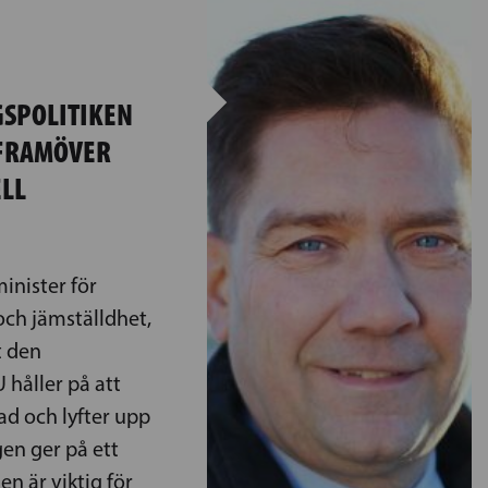
GSPOLITIKEN
 FRAMÖVER
ELL
inister för
och jämställdhet,
t den
 håller på att
ad och lyfter upp
en ger på ett
en är viktig för