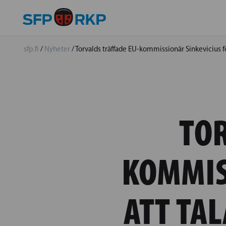
sfp.fi
/
Nyheter
/
Torvalds träffade EU-kommissionär Sinkevicius 
TOR
KOMMIS
ATT TA