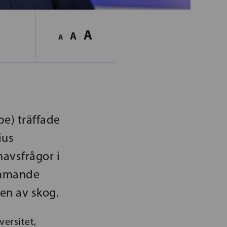
A
A
A
e) träffade
ius
havsfrågor i
kommande
en av skog.
ersitet,