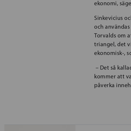
ekonomi, säge
Sinkevicius oc
och användas 
Torvalds om at
triangel, det 
ekonomisk-, so
– Det så kall
kommer att var
påverka innehå