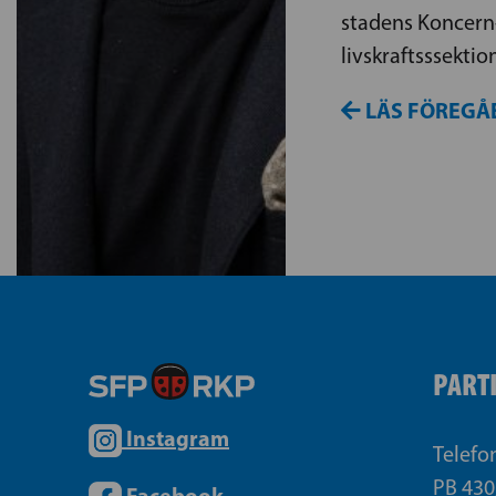
stadens Koncern
livskraftsssektio
LÄS FÖREGÅ
PART
Instagram
Telefo
PB 430
Facebook