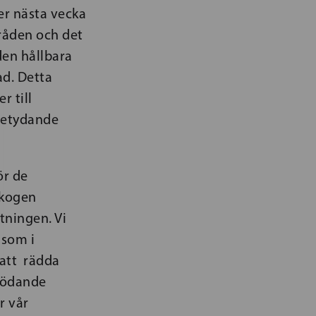
r nästa vecka
råden och det
den hållbara
ad. Detta
r till
betydande
ör de
skogen
tningen. Vi
 som i
 att rädda
örödande
r vår