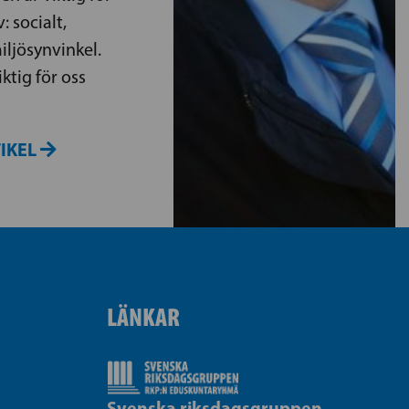
: socialt,
ljösynvinkel.
ktig för oss
TIKEL
LÄNKAR
Svenska riksdagsgruppen