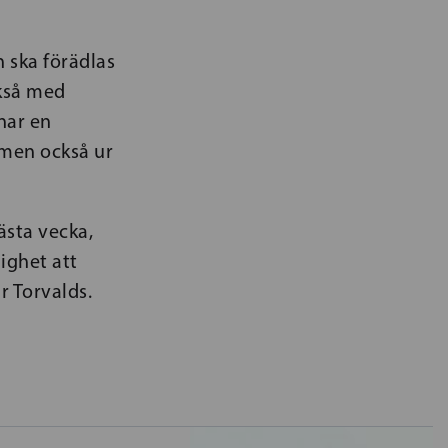
n ska förädlas
ckså med
nar en
l men också ur
ästa vecka,
ighet att
ar Torvalds.