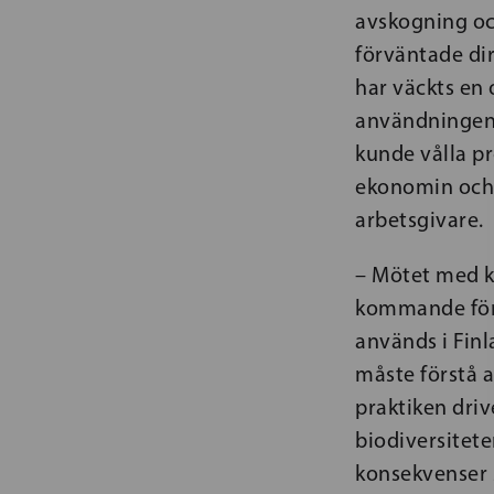
avskogning oc
förväntade di
har väckts en 
användningen a
kunde vålla pr
ekonomin och 
arbetsgivare.
– Mötet med ko
kommande för
används i Fin
måste förstå a
praktiken driv
biodiversitete
konsekvenser s