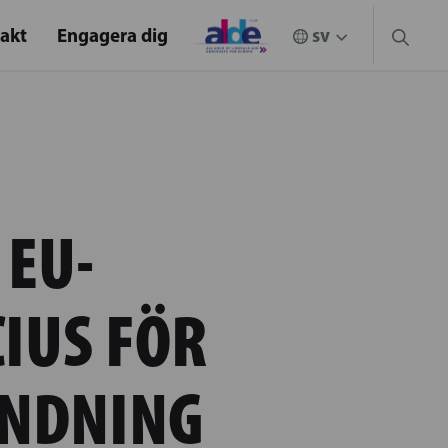
akt
Engagera dig
 EU-
IUS FÖR
ÄNDNING