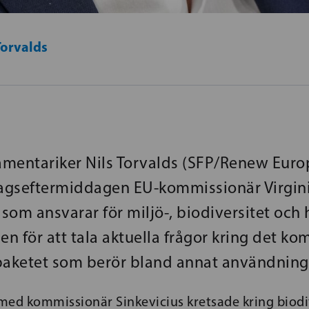
Torvalds
mentariker Nils Torvalds (SFP/Renew Europ
agseftermiddagen EU-kommissionär Virgin
 som ansvarar för miljö-, biodiversitet och 
n för att tala aktuella frågor kring det 
paketet som berör bland annat användning
med kommissionär Sinkevicius kretsade kring biodiv