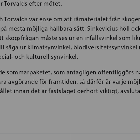
r Torvalds efter mötet.
h Torvalds var ense om att råmaterialet från skoge
på mesta möjliga hållbara sätt. Sinkevicius höll o
t skogsfrågan måste ses ur en infallsvinkel som lik
vill säga ur klimatsynvinkel, biodiversitetssynvinke
cial- och kulturell synvinkel.
ade sommarpaketet, som antagligen offentliggörs n
a avgörande för framtiden, så därför är varje möjl
llet innan det är fastslaget oerhört viktigt, avslut