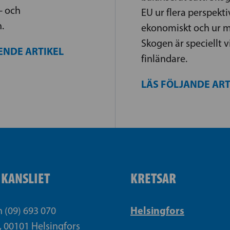
- och
EU ur flera perspektiv
n.
ekonomiskt och ur mi
Skogen är speciellt vi
ENDE ARTIKEL
finländare.
LÄS FÖLJANDE AR
IKANSLIET
KRETSAR
Helsingfors
n (09) 693 070
, 00101 Helsingfors