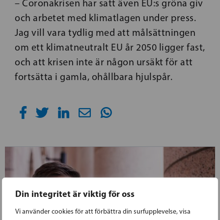
– Coronakrisen har satt även EU:s gröna giv
och arbetet med klimatlagen under press.
Jag vill vara tydlig med att målsättningen
om ett klimatneutralt EU år 2050 ligger fast,
och att krisen inte är någon ursäkt för att
fortsätta i gamla, ohållbara hjulspår.
Din integritet är viktig för oss
Vi använder cookies för att förbättra din surfupplevelse, visa