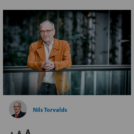
Nils Torvalds
A
A
A