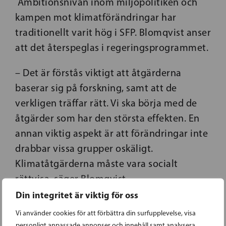
Ambitionsnivån inom miljöpolitiken och
kampen mot klimatförändringar har
traditionellt varit hög i SFP. Blomqvist anser
att det återspeglas i regeringsprogrammet.
– Det är förstås viktigt att åtgärderna
baserar sig på forskning, samt att de
verkligen träffar rätt. Vi ska börja med de
åtgärder som har den största effekten. En
annan viktig aspekt är att förändringar inte
drabbar vissa grupper oskäligt.
Klimatåtgärderna måste vara socialt
rättvisa, säger Blomqvist.
Din integritet är viktig för oss
De samhällsförändringar klimatkrisen för
Vi använder cookies för att förbättra din surfupplevelse, visa
med sig är inte heller enbart negativa,
personligt anpassade annonser och innehåll samt analysera