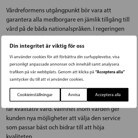
Vårdreformens utgångpunkt bör vara att
garantera alla medborgare en jämlik tillgång till
vård på de båda nationalspråken. I regeringen
Sipiläs vårdreform har mycket hittills kretsat
Din integritet är viktig för oss
kring främst strukturer och administration. Det
verkar som om regeringen stundvis helt glömt
Vi använder cookies för att förbättra din surfupplevelse, visa
personligt anpassade annonser och innehåll samt analysera
varför och med tanke på vem reformen behövs.
“Acceptera alla”
trafiken på vår webbplats. Genom att klicka på
samtycker du till att vi använder cookies.
Vårdreformens fokus bör förskjutas från
byråkrati till klienten och patienten. Det centrala
Cookieinställningar
Avvisa
Acceptera alla
är att garantera att den enskilde medborgaren
får kvalitativ vård. Valfrihet inom vården ger
kunden nya möjligheter att välja den service
som passar bäst och bidrar till att höja
kvaliteten.