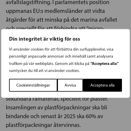
avfallslagstiftning. I parlamentets position
uppmanas EU:s medlemsländer att vidta
åtgärder för att minska på det marina avfallet
och speciellt för att förhindra att ”micro-
beadingredients” och mikroplaster kommer ut i
Din integritet är viktig för oss
vatten- och avfallshanteringssystem eller slängs
Vi använder cookies för att förbättra din surfupplevelse, visa
i den marina miljön. Europaparlamentet ber
personligt anpassade annonser och innehåll samt analysera
också Europeiska kommissionen se till at de
“Acceptera alla”
trafiken på vår webbplats. Genom att klicka på
samtycker du till att vi använder cookies.
europeiska standardiseringsorganisationerna
utarbetar kvalitetsstandarder för avfall som går
Cookieinställningar
Avvisa
Acceptera alla
till en slutlig återvinningsprocess och för
sekundära råmaterial, speciellt för plaster.
Insamlingen av plastförpackningar ska bli
bindande och senast år 2025 ska 60% av
plastförpackningar återvinnas.