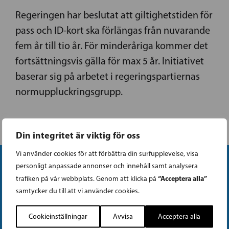
Regeringen har beslutat att giltighetstiden för
pass och ID-kort ska förlängas från nuvarande
fem år till tio år. För minderåriga kommer det
fortsättningsvis gälla för max 5 år. Initiativet
baserar sig på arbetet i regeringspartiernas
normuppluckringsgrupp.
Din integritet är viktig för oss
Vi använder cookies för att förbättra din surfupplevelse, visa
personligt anpassade annonser och innehåll samt analysera
“Acceptera alla”
trafiken på vår webbplats. Genom att klicka på
samtycker du till att vi använder cookies.
Cookieinställningar
Avvisa
Acceptera alla
Instagram