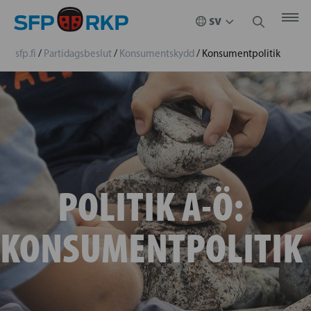
sfp.fi
/
Partidagsbeslut
/
Konsumentskydd
/
Konsumentpolitik
POLITIK A-Ö:
KONSUMENTPOLITIK