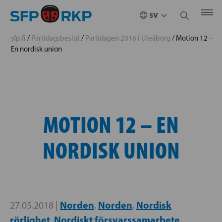
sfp.fi
/
Partidagsbeslut
/
Partidagen 2018 i Uleåborg
/
Motion 12 –
En nordisk union
MOTION 12 – EN
NORDISK UNION
Norden
Norden
Nordisk
27.05.2018 |
,
,
rörlighet
Nordiskt försvarssamarbete
,
,