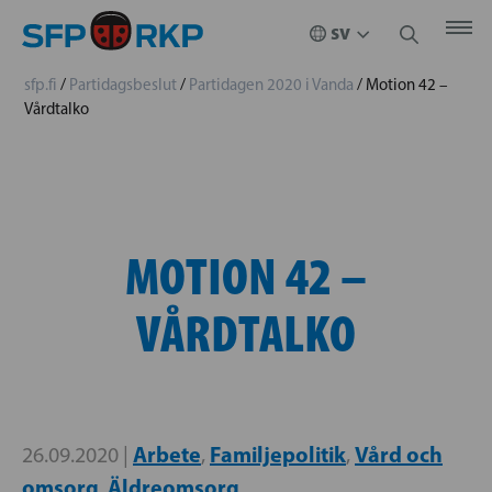
sfp.fi
/
Partidagsbeslut
/
Partidagen 2020 i Vanda
/
Motion 42 –
Vårdtalko
MOTION 42 –
VÅRDTALKO
Arbete
Familjepolitik
Vård och
26.09.2020 |
,
,
omsorg
Äldreomsorg
,