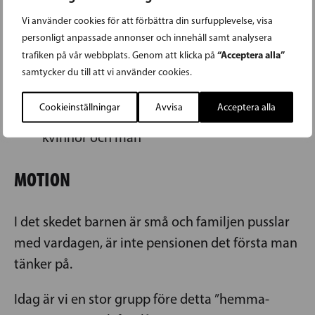
SFP arbetar fortsättningsvis för
Vi använder cookies för att förbättra din surfupplevelse, visa
personligt anpassade annonser och innehåll samt analysera
att samhället ska vara jämställt, bland
“Acceptera alla”
trafiken på vår webbplats. Genom att klicka på
annat vad gäller arbetsklimatet, lika lön och
samtycker du till att vi använder cookies.
villkor på arbetsmarknaden så att det
Cookieinställningar
Avvisa
Acceptera alla
medför en jämn pensionsutveckling för
kvinnor och män
MOTION
I det skedet barnen är små och familjen pusslar
med vardagen, är inte pensionen det första man
tänker på.
Idag är vi en stor grupp före detta ”hemma-