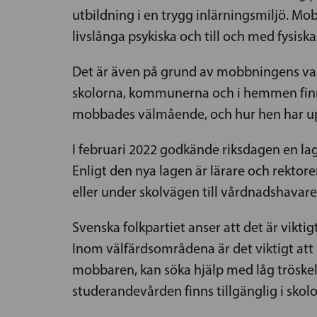
utbildning i en trygg inlärningsmiljö. Mo
livslånga psykiska och till och med fysisk
Det är även på grund av mobbningens varie
skolorna, kommunerna och i hemmen finns
mobbades välmående, och hur hen har uppl
I februari 2022 godkände riksdagen en lag
Enligt den nya lagen är lärare och rektore
eller under skolvägen till vårdnadshavar
Svenska folkpartiet anser att det är vikti
Inom välfärdsområdena är det viktigt att 
mobbaren, kan söka hjälp med låg tröskel.
studerandevården finns tillgänglig i skol