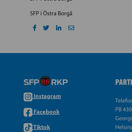
SFP i Östra Borgå
PART
Instagram
Telefo
PB 430
Facebook
Georgs
Tiktok
Helsin