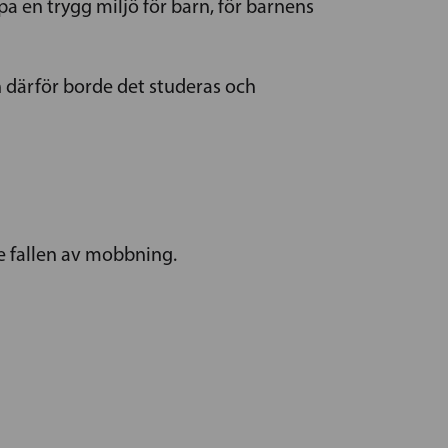
apa en trygg miljö för barn, för barnens
 därför borde det studeras och
te fallen av mobbning.