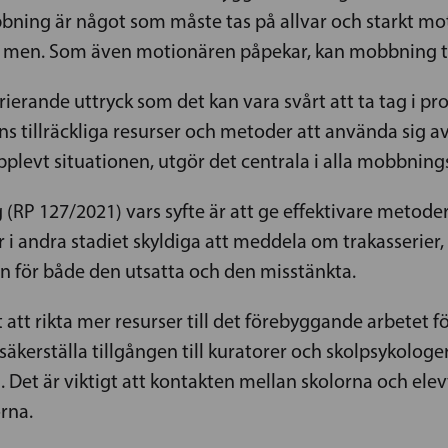
bbning är något som måste tas på allvar och starkt mo
a men. Som även motionären påpekar, kan mobbning ta sig
rande uttryck som det kan vara svårt att ta tag i probl
 tillräckliga resurser och metoder att använda sig
evt situationen, utgör det centrala i alla mobbnings
 (RP 127/2021) vars syfte är att ge effektivare metoder
r i andra stadiet skyldiga att meddela om trakasserier
en för både den utsatta och den misstänkta.
gt att rikta mer resurser till det förebyggande arbetet
säkerställa tillgången till kuratorer och skolpsykolo
 Det är viktigt att kontakten mellan skolorna och ele
orna.