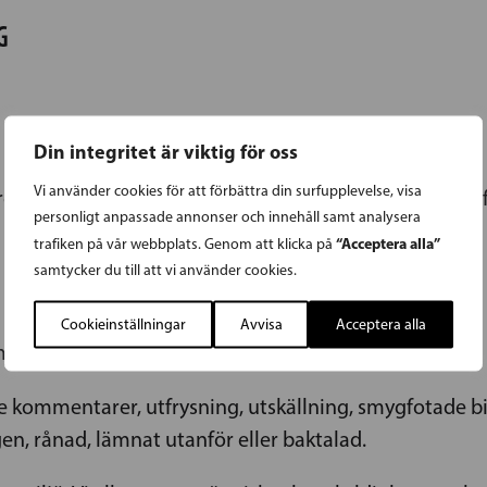
G
Din integritet är viktig för oss
a mobbning i alla dess former
Vi använder cookies för att förbättra din surfupplevelse, visa
rdsområdena ingriper i ett tidigt skede då mobbning
personligt anpassade annonser och innehåll samt analysera
“Acceptera alla”
trafiken på vår webbplats. Genom att klicka på
samtycker du till att vi använder cookies.
Cookieinställningar
Avvisa
Acceptera alla
 mobbning både fysiskt och på nätet.
 kommentarer, utfrysning, utskällning, smygfotade bi
gen, rånad, lämnat utanför eller baktalad.