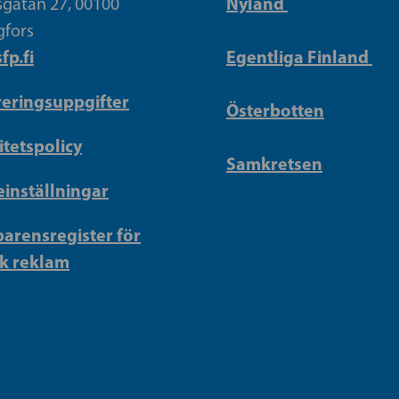
Nyland
gatan 27, 00100
gfors
fp.fi
Egentliga Finland
reringsuppgifter
Österbotten
itetspolicy
Samkretsen
inställningar
arensregister för
sk reklam