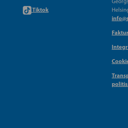
Georgs
Tiktok
Helsin
info@s
Faktu
Integr
Cookie
Transp
politi