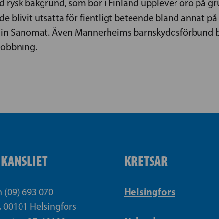
d rysk bakgrund, som bor i Finland upplever oro på gr
de blivit utsatta för fientligt beteende bland annat p
ngin Sanomat. Även Mannerheims barnskyddsförbund be
mobbning.
IKANSLIET
KRETSAR
Helsingfors
n (09) 693 070
, 00101 Helsingfors