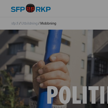
sfp.fi
/
Utbildning
/
Mobbning
POLITI