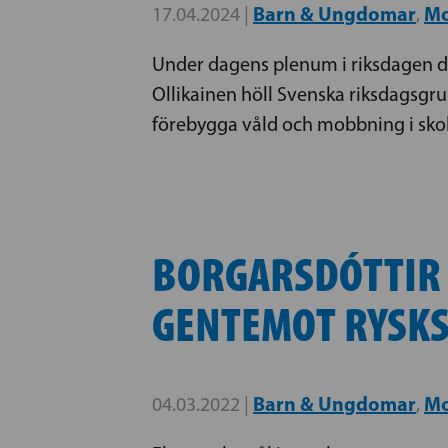
Barn & Ungdomar
Mo
17.04.2024 |
,
Under dagens plenum i riksdagen di
Ollikainen höll Svenska riksdagsgr
förebygga våld och mobbning i skol
BORGARSDÓTTIR S
GENTEMOT RYSKS
Barn & Ungdomar
Mo
04.03.2022 |
,