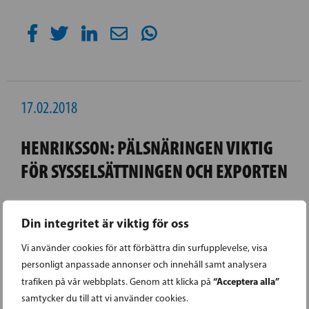
17.02.2018
HENRIKSSON: PÄLSNÄRINGEN VIKTIG
FÖR SYSSELSÄTTNINGEN OCH EXPORTEN
Genom att satsa på djurens välbefinnande,
Din integritet är viktig för oss
kvalitet, spårbarhet, forskning och certifiering
Vi använder cookies för att förbättra din surfupplevelse, visa
är pälsdjursuppfödningen i Finland den bästa i
personligt anpassade annonser och innehåll samt analysera
världen.
“Acceptera alla”
trafiken på vår webbplats. Genom att klicka på
samtycker du till att vi använder cookies.
LÄS FÖREGÅENDE ARTIKEL