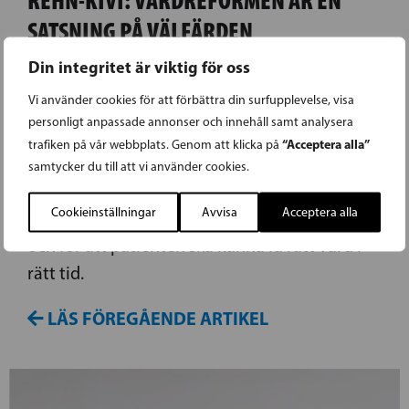
SATSNING PÅ VÄLFÄRDEN
Din integritet är viktig för oss
Riksdagen har idag fört remissdebatt om
Vi använder cookies för att förbättra din surfupplevelse, visa
förslaget till reform av social- och hälsovården
personligt anpassade annonser och innehåll samt analysera
i Finland. I svenska riksdagsgruppens
“Acceptera alla”
trafiken på vår webbplats. Genom att klicka på
gruppanförande underströk riksdagsledamot
samtycker du till att vi använder cookies.
Veronica Rehn-Kivi att reformen fortfarande
Cookieinställningar
Avvisa
Acceptera alla
behövs för att trygga fungerande vårdkedjor
och för att patienten ska kunna få rätt vård i
rätt tid.
LÄS FÖREGÅENDE ARTIKEL