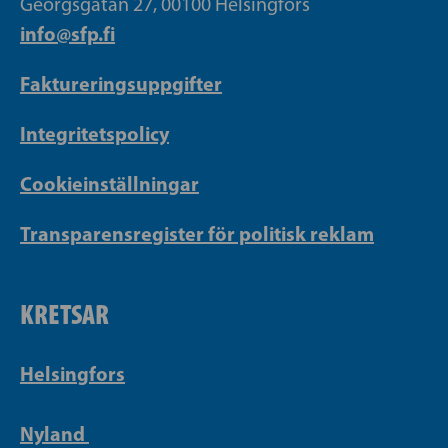
Georgsgatan 27, 00100 Helsingfors
info@sfp.fi
Faktureringsuppgifter
Integritetspolicy
Cookieinställningar
Transparensregister för politisk reklam
KRETSAR
Helsingfors
Nyland