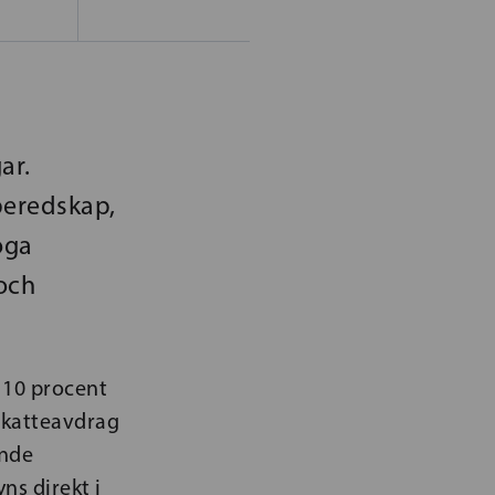
ar.
beredskap,
öga
och
 10 procent
 skatteavdrag
ande
ns direkt i