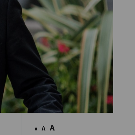
A
A
A