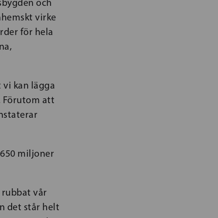
dsbygden och
inhemskt virke
rder för hela
na,
 vi kan lägga
. Förutom att
nstaterar
 650 miljoner
t rubbat vår
n det står helt