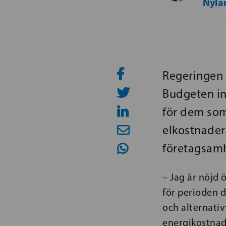
Nyla
Regeringen 
Budgeten in
för dem som
elkostnader
företagsam
– Jag är nöjd 
för perioden d
och alternati
energikostnade