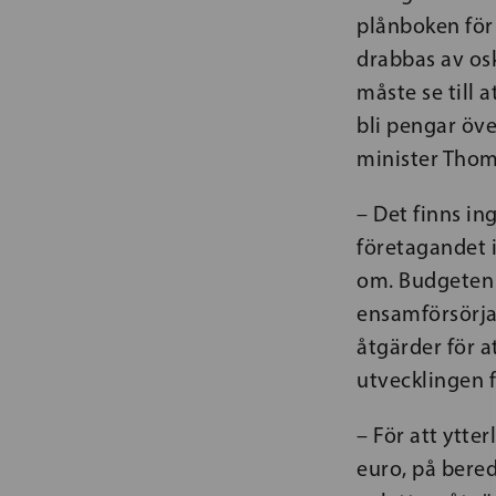
plånboken för
drabbas av os
måste se till 
bli pengar öv
minister Thom
– Det finns in
företagandet i
om. Budgeten i
ensamförsörjar
åtgärder för a
utvecklingen 
– För att ytte
euro, på bered