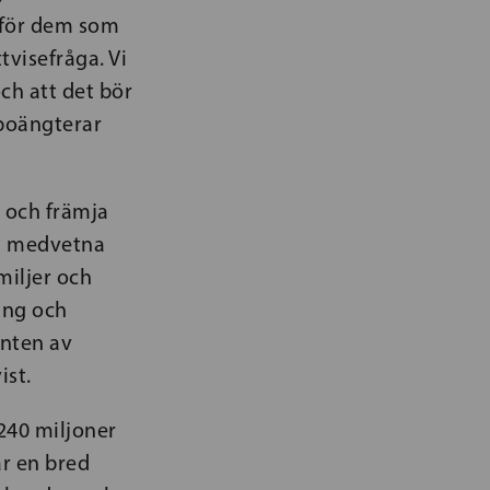
 för dem som
visefråga. Vi
och att det bör
 poängterar
n och främja
vi medvetna
miljer och
ing och
anten av
ist.
 240 miljoner
år en bred