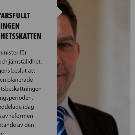
VARSFULLT
RINGEN
GHETSSKATTEN
inister för
och jämställdhet,
ens beslut att
den planerade
etsbeskattningen
ingsperioden.
eddelade idag
n av reformen
aktande av den
av