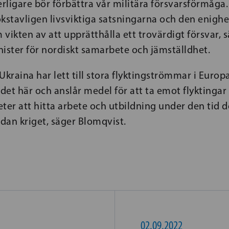
tterligare bör förbättra vår militära försvarsförmåga.
kstavligen livsviktiga satsningarna och den enighe
vikten av att upprätthålla ett trovärdigt försvar,
ister för nordiskt samarbete och jämställdhet.
i Ukraina har lett till stora flyktingströmmar i Europ
 det här och anslår medel för att ta emot flyktingar
ter att hitta arbete och utbildning under den tid 
ndan kriget, säger Blomqvist.
02.09.2022