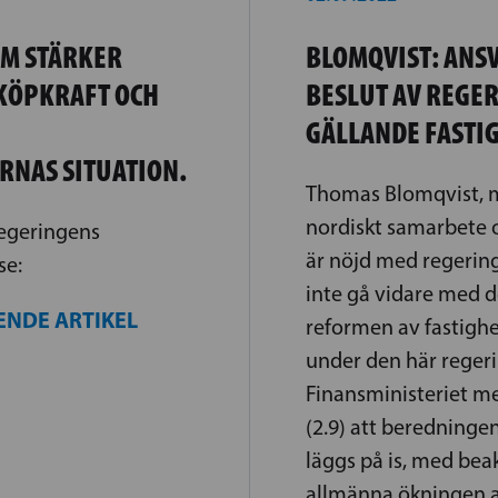
OM STÄRKER
BLOMQVIST: ANS
KÖPKRAFT OCH
BESLUT AV REGE
GÄLLANDE FASTI
RNAS SITUATION.
Thomas Blomqvist, m
nordiskt samarbete 
egeringens
är nöjd med regering
se:
inte gå vidare med 
ENDE ARTIKEL
reformen av fastigh
under den här reger
Finansministeriet m
(2.9) att beredninge
läggs på is, med be
allmänna ökningen 