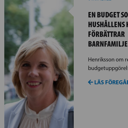
EN BUDGET S
HUSHÅLLENS 
FÖRBÄTTRAR
BARNFAMILJE
Henriksson om r
budgetuppgörel
LÄS FÖREGÅ