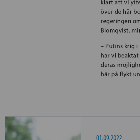
klart att vi y
över de här bo
regeringen om 
Blomqvist, min
– Putins krig 
har vi beaktat
deras möjlighe
här på flykt u
01.09.2022