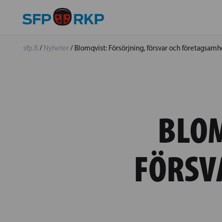
sfp.fi
/
Nyheter
/
Blomqvist: Försörjning, försvar och företagsamh
BLOM
FÖRSV