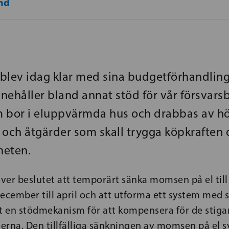
nd
blev idag klar med sina budgetförhandling
nehåller bland annat stöd för vår försvars
 bor i eluppvärmda hus och drabbas av h
 och åtgärder som skall trygga köpkraften 
heten.
över beslutet att temporärt sänka momsen på el till
ecember till april och att utforma ett system med
vt en stödmekanism för att kompensera för de stig
rna. Den tillfälliga sänkningen av momsen på el sy