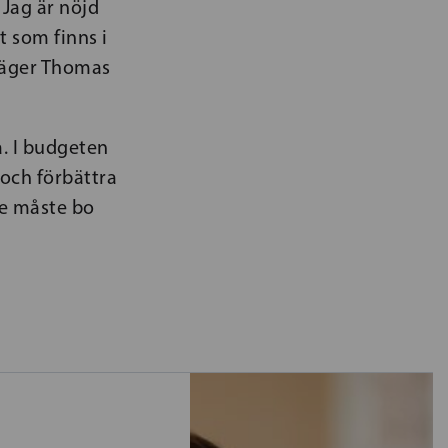
 Jag är nöjd
t som finns i
 säger Thomas
a. I budgeten
 och förbättra
de måste bo