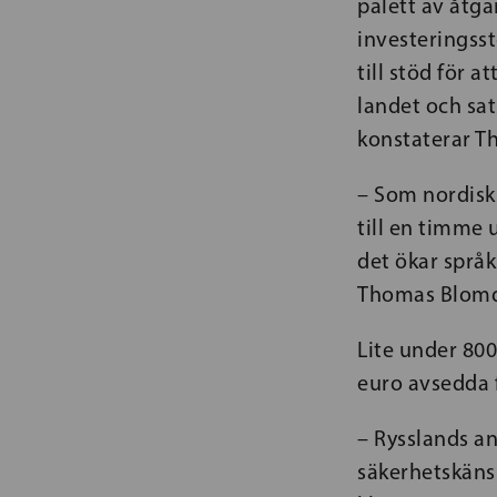
palett av åtg
investeringsst
till stöd för 
landet och sa
konstaterar T
– Som nordisk 
till en timme 
det ökar språ
Thomas Blomq
Lite under 800
euro avsedda 
– Rysslands an
säkerhetskänsl