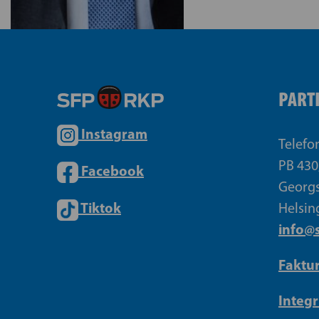
PART
Instagram
Telefo
PB 430
Facebook
Georgs
Tiktok
Helsin
info@s
Faktu
Integr