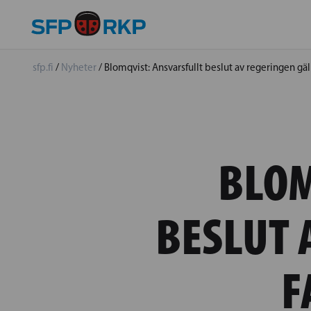
sfp.fi
/
Nyheter
/
Blomqvist: Ansvarsfullt beslut av regeringen gä
BLOM
BESLUT 
F