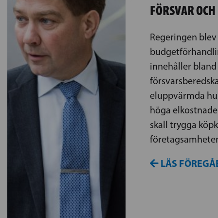
FÖRSVAR OCH
Regeringen blev 
budgetförhandli
innehåller bland
försvarsberedska
eluppvärmda hus
höga elkostnade
skall trygga köp
företagsamhete
LÄS FÖREGÅ