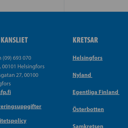
IKANSLIET
KRETSAR
Helsingfors
n (09) 693 070
, 00101 Helsingfors
Nyland
gatan 27, 00100
gfors
fp.fi
Egentliga Finland
reringsuppgifter
Österbotten
itetspolicy
Samkretsen