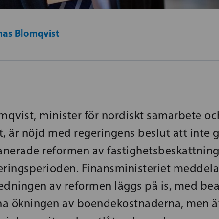
as Blomqvist
qvist, minister för nordiskt samarbete oc
, är nöjd med regeringens beslut att inte 
nerade reformen av fastighetsbeskattnin
eringsperioden. Finansministeriet meddel
eredningen av reformen läggs på is, med be
na ökningen av boendekostnaderna, men ä