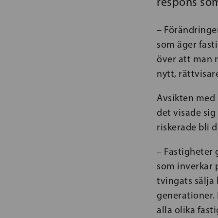
respons so
– Förändringe
som äger fasti
över att man n
nytt, rättvisa
Avsikten med 
det visade si
riskerade bli 
– Fastigheter 
som inverkar p
tvingats sälja
generationer. 
alla olika fas