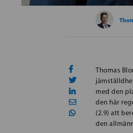
Thom
Thomas Blom
jämställdhet
med den pla
den här reg
(2.9) att b
den allmän