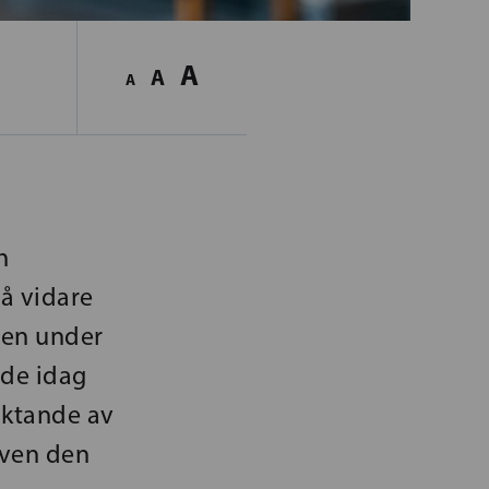
A
A
A
h
gå vidare
gen under
ade idag
aktande av
ven den