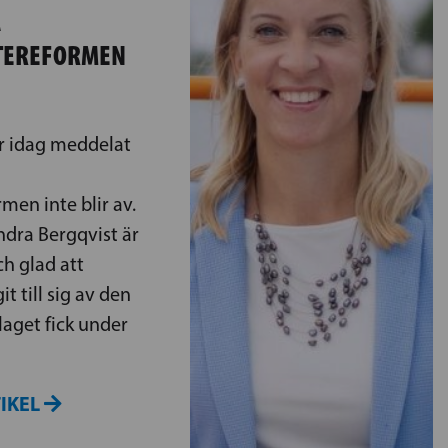
A
TTEREFORMEN
ar idag meddelat
men inte blir av.
dra Bergqvist är
h glad att
t till sig av den
laget fick under
TIKEL