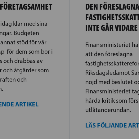
 FÖRETAGSAMHET
DEN FÖRESLAGN
FASTIGHETSSKA
idag klar med sina
INTE GÅR VIDARE
ngar. Budgeten
 annat stöd för vår
Finansministeriet h
p, för dem som bor i
att den föreslagna
 och drabbas av
fastighetsskatterefor
r och åtgärder som
Riksdagsledamot San
kraften och
nöjd med beslutet oc
n.
Finansministeriet tagi
hårda kritik som förs
ENDE ARTIKEL
utlåtanderundan.
LÄS FÖLJANDE AR