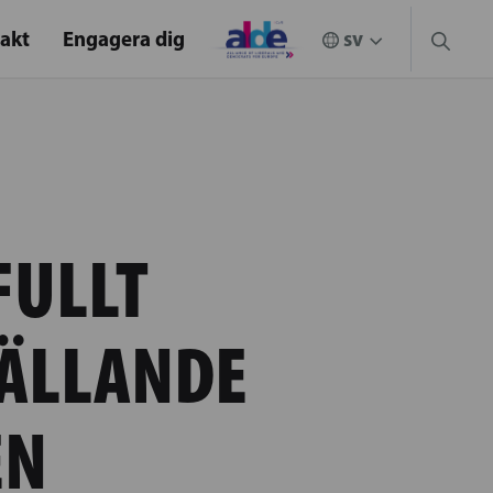
akt
Engagera dig
FULLT
GÄLLANDE
EN