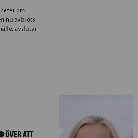
igheter om
en nu avbröts
hälle, avslutar
D ÖVER ATT