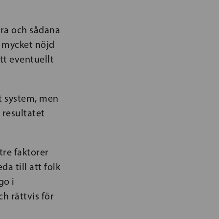
tra och sådana
r mycket nöjd
tt eventuellt
kt system, men
 resultatet
tre faktorer
a till att folk
go i
h rättvis för