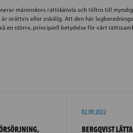
erar människors rättskänsla och tilltro till mynd
är orättvis eller oskälig. Att den här lagberedning
så en större, principiell betydelse för vårt rättssam
02.09.2022
FÖRSÖRJNING,
BERGQVIST LÄTTA