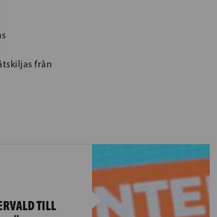
ns
tskiljas från
ERVALD TILL