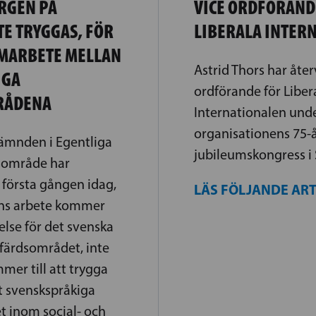
RGEN PÅ
VICE ORDFÖRAND
E TRYGGAS, FÖR
LIBERALA INTER
AMARBETE MELLAN
Astrid Thors har återv
IGA
ordförande för Liber
RÅDENA
Internationalen und
organisationens 75-
ämnden i Egentliga
jubileumskongress i 
dsområde har
första gången idag,
LÄS FÖLJANDE AR
ns arbete kommer
else för det svenska
färdsområdet, inte
mer till att trygga
et svenskspråkiga
t inom social- och