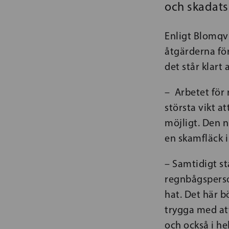
och skadats
Enligt Blomqv
åtgärderna för
det står klart 
–
Arbetet för
största vikt a
möjligt. Den 
en skamfläck i
– Samtidigt st
regnbågsperso
hat. Det här bö
trygga med att
och också i he