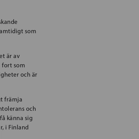
dskande
 samtidigt som
et är av
å fort som
igheter och är
gt främja
ntolerans och
 få känna sig
, i Finland