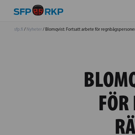
sfp.fi
/
Nyheter
/
Blomqvist: Fortsatt arbete för regnbågspersoner
BLOMQ
FÖR
RÄ