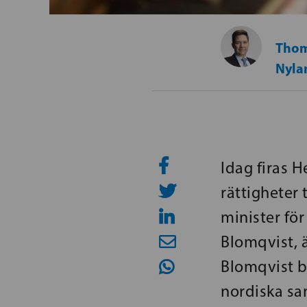
Thom
Nyla
Idag firas H
rättigheter 
minister fö
Blomqvist, ä
Blomqvist b
nordiska s