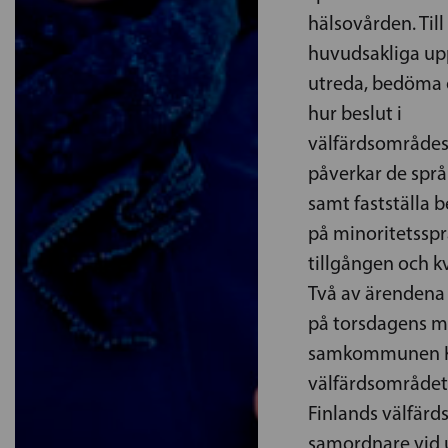
hälsovården. Ti
huvudsakliga upp
utreda, bedöma 
hur beslut i
välfärdsområdes
påverkar de språ
samt fastställa 
på minoritetsspr
tillgången och k
Två av ärendena
på torsdagens m
samkommunen Kår
välfärdsområdet
Finlands välfärd
samordnare vid 