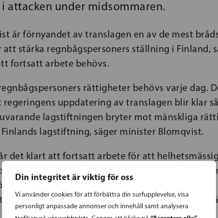
 i attacken under midsommaren.
ist är förnyandet av translagen en av de mest brå
 att stärka regnbågspersoners ställning i Finland,
att fortsatt arbete behövs.
 regnbågspersoners rättigheter behövs varje dag. D
tt regeringens uppdatering av translagen blir klar s
nuvarande lagstiftningen bryter mot mänskliga rätt
 Finlands lagstiftning, säger minister Blomqvist.
år det klart att fortsatt arbete för att helhetsmässi
ners rättigheter behövs, och samtidigt bekämpa i
Din integritet är viktig för oss
r vara en politisk prioritet också i Finland. Alla bör
Vi använder cookies för att förbättra din surfupplevelse, visa
 vara sig själv och få leva och älska som den man är
personligt anpassade annonser och innehåll samt analysera
la Norden, säger minister Blomqvist.
“Acceptera alla”