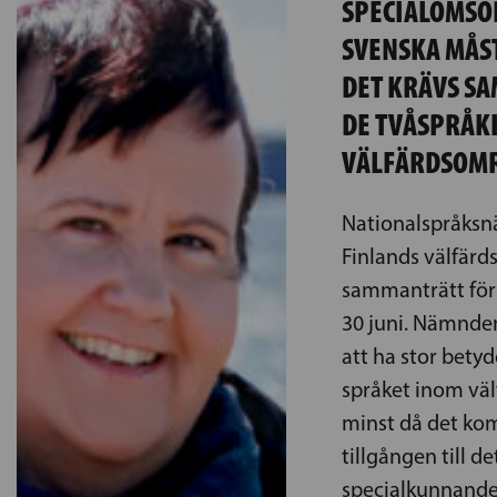
SPECIALOMSO
SVENSKA MÅST
DET KRÄVS S
DE TVÅSPRÅK
VÄLFÄRDSOM
Nationalspråksn
Finlands välfär
sammanträtt för 
30 juni. Nämnde
att ha stor betyd
språket inom väl
minst då det kom
tillgången till d
specialkunnande