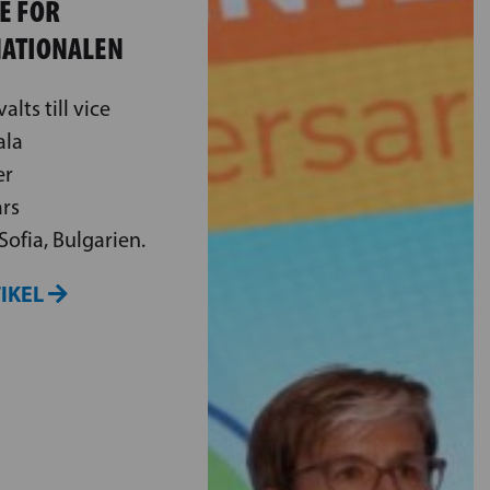
E FÖR
NATIONALEN
alts till vice
ala
er
års
Sofia, Bulgarien.
TIKEL