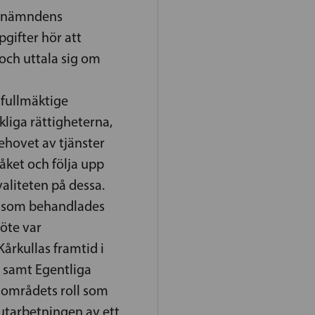
ll nämndens
gifter hör att
och uttala sig om
fullmäktige
kliga rättigheterna,
behovet av tjänster
åket och följa upp
valiteten på dessa.
 som behandlades
öte var
kullas framtid i
 samt Egentliga
sområdets roll som
utarbetningen av ett