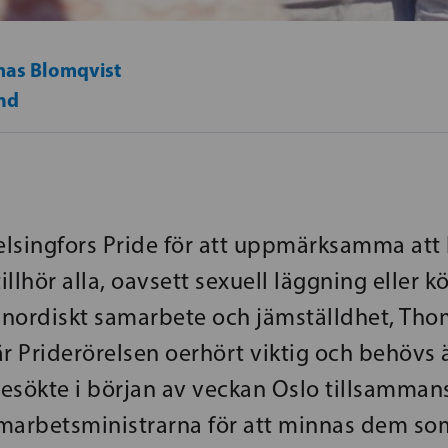
as Blomqvist
nd
elsingfors Pride för att uppmärksamma att 
tillhör alla, oavsett sexuell läggning eller kö
r nordiskt samarbete och jämställdhet, Th
r Priderörelsen oerhört viktig och behövs 
esökte i början av veckan Oslo tillsamma
amarbetsministrarna för att minnas dem 