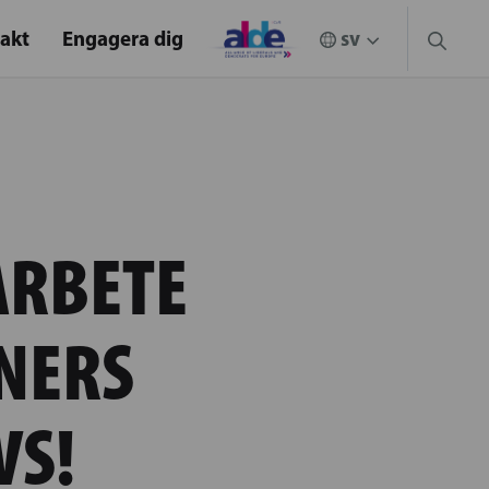
akt
Engagera dig
ARBETE
NERS
VS!