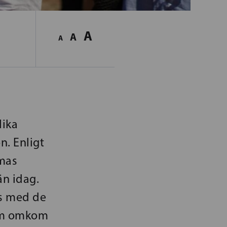
A
A
A
lika
n. Enligt
omas
än idag.
ns med de
som omkom