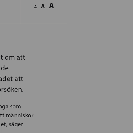
A
A
A
t om att
 de
ådet att
örsöken.
ånga som
att människor
et, säger