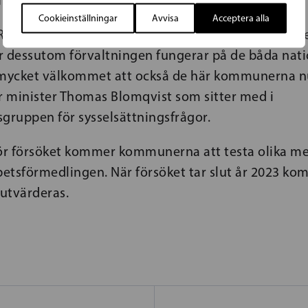
förande, justitieminister Anna-Maja Henriksson.
Cookieinställningar
Avvisa
Acceptera alla
Raseborg/Hangö är utmärkta representanter för m
dessutom förvaltningen fungerar på de båda nati
 mycket välkommet att också de här kommunerna n
er minister Thomas Blomqvist som sitter med i
sgruppen för sysselsättningsfrågor.
r försöket kommer kommunerna att testa olika me
betsförmedlingen. När försöket tar slut år 2023 k
 utvärderas.