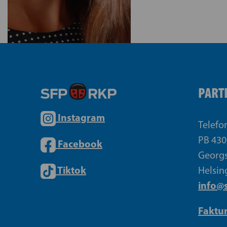
PART
Instagram
Telefo
PB 430
Facebook
Georgs
Tiktok
Helsin
info@s
Faktu