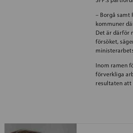
SFP:s partiord
– Borgå samt 
kommuner där 
Det är därför
försöket, säg
ministerarbet
Inom ramen fö
förverkliga ar
resultaten att