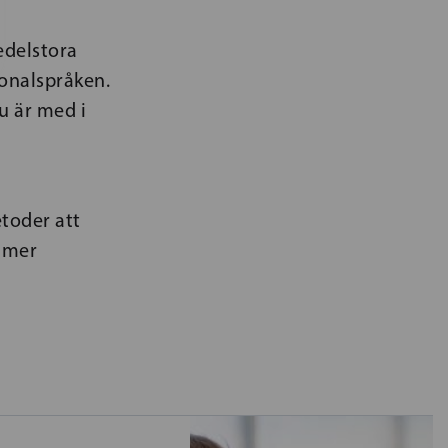
edelstora
onalspråken.
u är med i
toder att
ommer