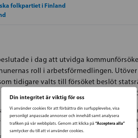
ka folkpartiet i Finland
nd
beslutade i dag att utvidga kommunförsöke
unernas roll i arbetsförmedlingen. Utöver
 tidigare valts till försöket beslöt statsr
 inkludera Borgå samt Raseborg/Hangö i f
Din integritet är viktig för oss
Vi använder cookies för att förbättra din surfupplevelse, visa
roll i arbetsförmedlingen stärks. Vi vill att så m
personligt anpassade annonser och innehåll samt analysera
sselsättas och vi behöver använda alla kanaler för 
“Acceptera alla”
trafiken på vår webbplats. Genom att klicka på
b. Därför är det breddade kommunförsöket välkomm
samtycker du till att vi använder cookies.