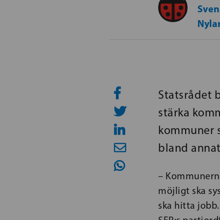
Svens
Nyla
Statsrådet 
stärka komm
kommuner som
bland annat
– Kommunernas 
möjligt ska sy
ska hitta job