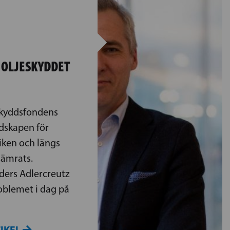
 OLJESKYDDET
eskyddsfondens
edskapen för
viken och längs
sämrats.
ers Adlercreutz
blemet i dag på
TIKEL