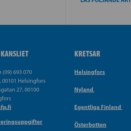
IKANSLIET
KRETSAR
Helsingfors
n (09) 693 070
, 00101 Helsingfors
Nyland
gatan 27, 00100
gfors
fp.fi
Egentliga Finland
reringsuppgifter
Österbotten