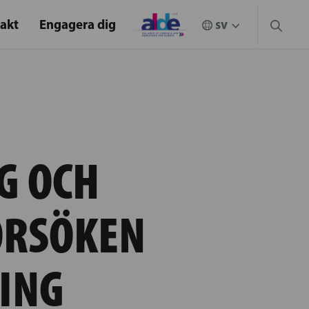
akt
Engagera dig
G OCH
ÖRSÖKEN
ING