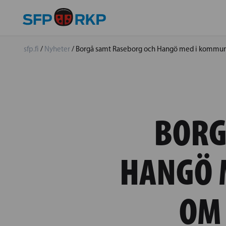
sfp.fi
/
Nyheter
/
Borgå samt Raseborg och Hangö med i kommun
BORG
HANGÖ 
OM