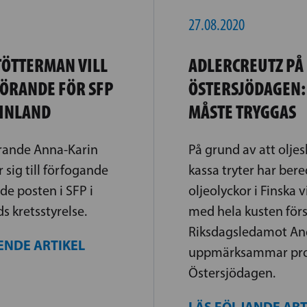
27.08.2020
TÖTTERMAN VILL
ADLERCREUTZ PÅ
FÖRANDE FÖR SFP
ÖSTERSJÖDAGEN:
FINLAND
MÅSTE TRYGGAS
örande Anna-Karin
På grund av att olj
 sig till förfogande
kassa tryter har ber
de posten i SFP i
oljeolyckor i Finska 
s kretsstyrelse.
med hela kusten för
Riksdagsledamot And
ENDE ARTIKEL
uppmärksammar pro
Östersjödagen.
LÄS FÖLJANDE AR