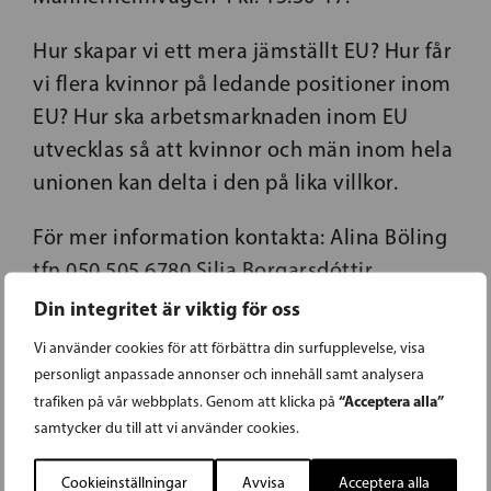
Hur skapar vi ett mera jämställt EU? Hur får
vi flera kvinnor på ledande positioner inom
EU? Hur ska arbetsmarknaden inom EU
utvecklas så att kvinnor och män inom hela
unionen kan delta i den på lika villkor.
För mer information kontakta: Alina Böling
tfn 050 505 6780 Silja Borgarsdóttir
Sandelin tfn 050 366 8291 Christina Gestrin
Din integritet är viktig för oss
tfn 050 511 3121
Vi använder cookies för att förbättra din surfupplevelse, visa
personligt anpassade annonser och innehåll samt analysera
“Acceptera alla”
trafiken på vår webbplats. Genom att klicka på
samtycker du till att vi använder cookies.
Cookieinställningar
Avvisa
Acceptera alla