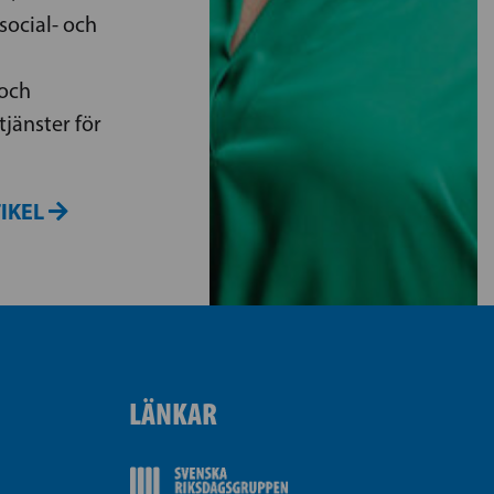
social- och
och
jänster för
TIKEL
LÄNKAR