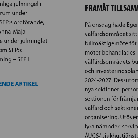
nliga julmingel i
FRAMÅT TILLSAM
 rum under
SFP:s ordförande,
På onsdag hade Egen
 Anna-Maja
välfärdsområdet sitt 
e under julminglet
fullmäktigemöte för 
 om SFP:s
mötet behandlades
ing – SFP i
välfärdsområdets bu
och investeringsplan
2024-2027. Dessutom 
ENDE ARTIKEL
nya sektioner: perso
sektionen för främja
välfärd och sektione
organisering. Utöver 
fyra nämnder: servi
ÅUCS/ sjukhustjänste