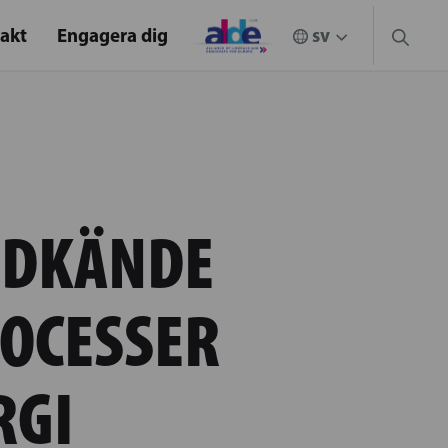
akt
Engagera dig
ODKÄNDE
OCESSER
RGI