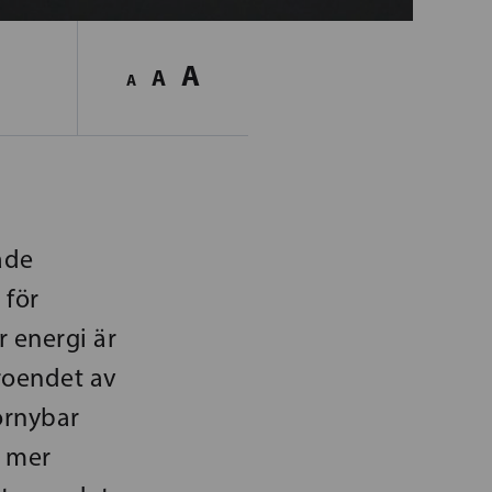
A
A
A
ade
 för
r energi är
roendet av
örnybar
i mer