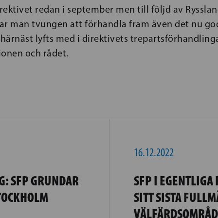
irektivet redan i september men till följd av Rysslan
ar man tvungen att förhandla fram även det nu g
 härnäst lyfts med i direktivets trepartsförhandlin
onen och rådet.
16.12.2022
G: SFP GRUNDAR
SFP I EGENTLIGA
STOCKHOLM
SITT SISTA FULL
VÄLFÄRDSOMRÅDE