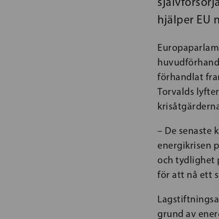
självförsör
hjälper EU 
Europaparlame
huvudförhandla
förhandlat fra
Torvalds lyfte
krisåtgärdern
–
De senaste k
energikrisen p
och tydlighet 
för att nå ett 
Lagstiftningsa
grund av ener