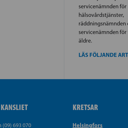
servicenämnden för 
hälsovårdstjänster,
räddningsnämnden 
servicenämnden för t
äldre.
LÄS FÖLJANDE AR
IKANSLIET
KRETSAR
Helsingfors
n (09) 693 070