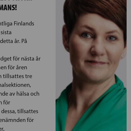
MANS!
tliga Finlands
sista
detta år. På
dget för nästa år
en för åren
tillsattes tre
nalsektionen,
nde av hälsa och
n för
dessa, tillsattes
cenämnden för
r,