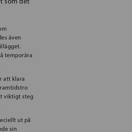
gt som det
som
edes även
llägget.
 då temporära
 att klara
framtidstro
t viktigt steg
eciellt ut på
nde sin