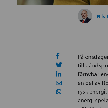
Nils 
På onsdage
tillståndsp
förnybar ene
en del av R
rysk energi
energi spela