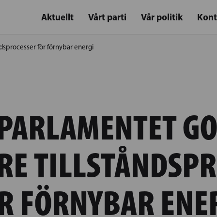
Aktuellt
Vårt parti
Vår politik
Kont
sprocesser för förnybar energi
PARLAMENTET G
RE TILLSTÅNDSPR
R FÖRNYBAR ENE