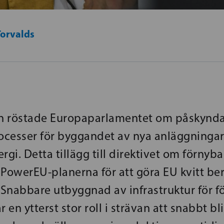
Torvalds
n röstade Europaparlamentet om påskynd
rocesser för byggandet av nya anläggningar
rgi. Detta tillägg till direktivet om förnyba
EPowerEU-planerna för att göra EU kvitt be
. Snabbare utbyggnad av infrastruktur för f
r en ytterst stor roll i strävan att snabbt bl