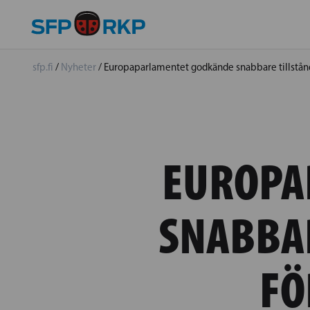
sfp.fi
/
Nyheter
/
Europaparlamentet godkände snabbare tillstånd
EUROPA
SNABBA
FÖ