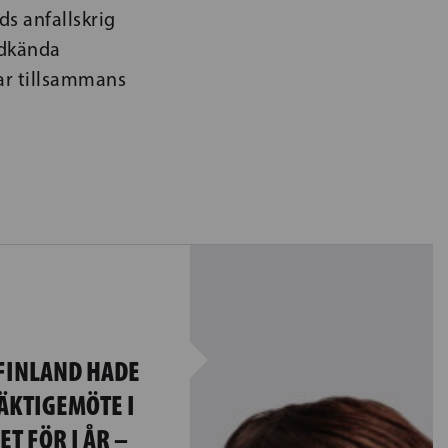
ds anfallskrig
odkända
gar tillsammans
 FINLAND HADE
MÄKTIGEMÖTE I
T FÖR I ÅR –