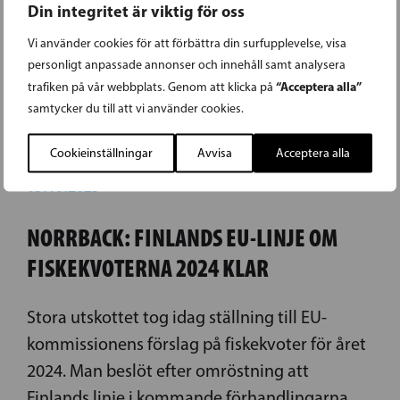
Din integritet är viktig för oss
Vi använder cookies för att förbättra din surfupplevelse, visa
personligt anpassade annonser och innehåll samt analysera
“Acceptera alla”
trafiken på vår webbplats. Genom att klicka på
samtycker du till att vi använder cookies.
Cookieinställningar
Avvisa
Acceptera alla
05.10.2023
NORRBACK: FINLANDS EU-LINJE OM
FISKEKVOTERNA 2024 KLAR
Stora utskottet tog idag ställning till EU-
kommissionens förslag på fiskekvoter för året
2024. Man beslöt efter omröstning att
Finlands linje i kommande förhandlingarna