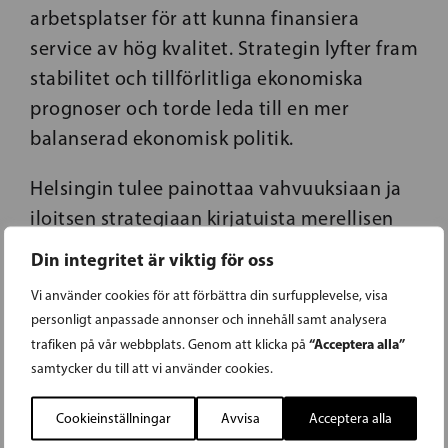
arbetsplatser för att kunna finansiera
service av hög kvalitet. Strategin lyfter fram
stabilitet och tillförlitliga ekonomiska
prognoser och torde leda till en mer
balanserad ekonomisk politik.
Helsingin tulee painottaa vahvuuksiaan ja
iloitsen strategiaan kirjatuista merellisen
Helsingin mahdollisuuksista. Saaret, rannat,
Din integritet är viktig för oss
satamat, puhdas luonto ja kalliot antavat
Vi använder cookies för att förbättra din surfupplevelse, visa
kaupungille omaleimaisuutta. Viheralueet
personligt anpassade annonser och innehåll samt analysera
ovat vahvuuksiamme eikä niitä saa
“Acceptera alla”
trafiken på vår webbplats. Genom att klicka på
väheksyä tai minimoida.
samtycker du till att vi använder cookies.
Helsinki vetää puoleensa
Cookieinställningar
Avvisa
Acceptera alla