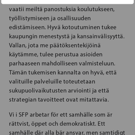
maahanmuuttajia. Se on positiivista ja
vaatii meiltä panostuksia koulutukseen,
työllistymiseen ja osallisuuden
edistämiseen. Hyvä kotoutuminen tukee
kaupungin menestystä ja kansainvälisyyttä.
Vallan, jota me päätöksentekijöinä
käytämme, tulee perustua asioiden
parhaaseen mahdolliseen valmisteluun.
Tämän tukemisen kannalta on hyvä, että
valituille palveluille toteutetaan
sukupuolivaikutusten arviointi ja että
strategian tavoitteet ovat mitattavia.
Vi i SFP arbetar för ett samhälle som är
rättvist, öppet och demokratiskt. Ett
samhälle där alla bär ansvar, men samtidigt