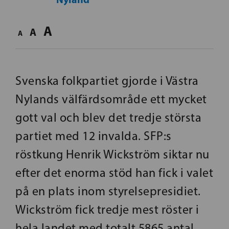
A
A
A
Svenska folkpartiet gjorde i Västra
Nylands välfärdsområde ett mycket
gott val och blev det tredje största
partiet med 12 invalda. SFP:s
röstkung Henrik Wickström siktar nu
efter det enorma stöd han fick i valet
på en plats inom styrelsepresidiet.
Wickström fick tredje mest röster i
hela landet med totalt 5865 antal