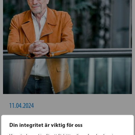
11.04.2024
TORVALDS: FINLAND VÄL FÖRBEREDD
Din integritet är viktig för oss
FÖR DE UPPDATERADE REGLERNA FÖR